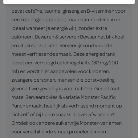
bekende Monster-energiebasis. Het 500 ml blik
bevat cafeïne, taurine, ginseng en B-vitaminen voor
een krachtige oppepper, maar dan zonder suiker –
ideaal wanneer je energie wilt, zonder extra
calorieën. Bewaren & serveren Bewaar het blik koel
en uit direct zonlicht. Serveer ijskoud voor de
meest verfrissende smaak. Deze energiedrank
bevat een verhoogd cafeïnegehalte (32 mg/100
ml) en wordt niet aanbevolen voor kinderen,
zwangere personen, mensen die borstvoeding
geven of wie gevoelig is voor cafeïne. Geniet met
mate. Serveeradvies & variatie Monster Pacific
Punch smaakt heerlijk als verfrissend moment op
zichzelf of bij lichte snacks. Liever afwisselen?
Ontdek ook andere suikervrije Monster-varianten
voor verschillende smaakprofielen binnen