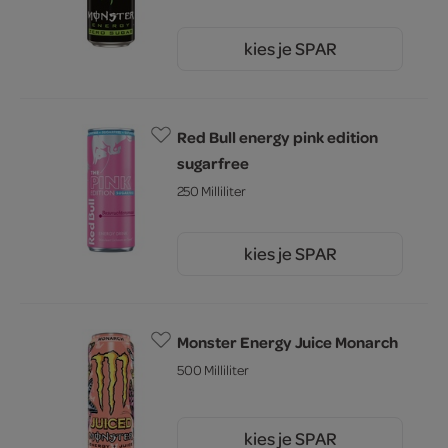
kies je SPAR
2.
99
Red Bull energy pink edition
sugarfree
250 Milliliter
kies je SPAR
1.
99
Monster Energy Juice Monarch
500 Milliliter
kies je SPAR
2.
99