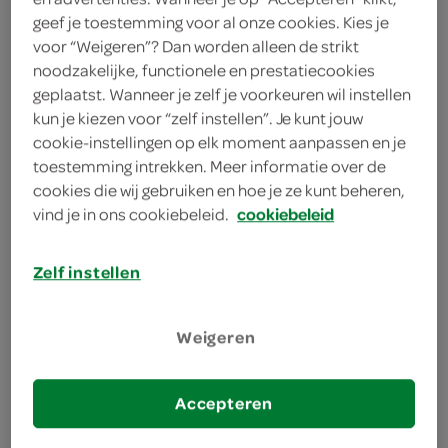
friszoete punchsmaak met een energieke kick, ideaal
geef je toestemming voor al onze cookies. Kies je
voor “Weigeren”? Dan worden alleen de strikt
wanneer je tropische smaak wilt met extra power
noodzakelijke, functionele en prestatiecookies
Prikkelende Pacific Punch smaak
geplaatst. Wanneer je zelf je voorkeuren wil instellen
kun je kiezen voor “zelf instellen”. Je kunt jouw
Zonder toegevoegde suikers
cookie-instellingen op elk moment aanpassen en je
Energieboost met taurine, ginseng
toestemming intrekken. Meer informatie over de
cookies die wij gebruiken en hoe je ze kunt beheren,
vind je in ons cookiebeleid.
cookiebeleid
Zelf instellen
omschrijving
Weigeren
Monster Pacific Punch – tropisch en suikervrij
energieboost Monster Pacific Punch brengt een
Accepteren
volle mix van tropische fruitsmaken samen met de