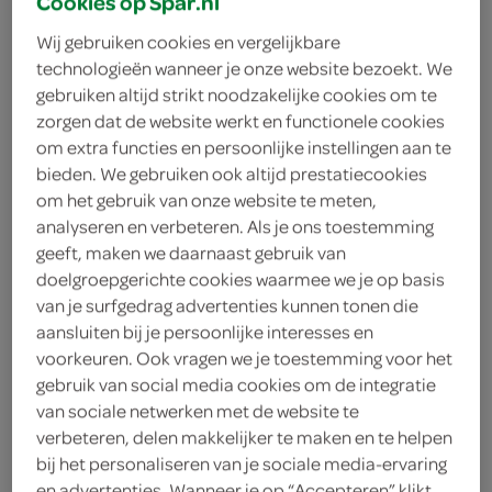
Cookies op Spar.nl
Wij gebruiken cookies en vergelijkbare
Monster
technologieën wanneer je onze website bezoekt. We
gebruiken altijd strikt noodzakelijke cookies om te
< 25 jaar? Laat je legitimatie zien
zorgen dat de website werkt en functionele cookies
< 18 jaar verkopen wij geen
om extra functies en persoonlijke instellingen aan te
alcohol
meer informatie
bieden. We gebruiken ook altijd prestatiecookies
om het gebruik van onze website te meten,
2
.
analyseren en verbeteren. Als je ons toestemming
99
geeft, maken we daarnaast gebruik van
doelgroepgerichte cookies waarmee we je op basis
500 Milliliter
van je surfgedrag advertenties kunnen tonen die
aansluiten bij je persoonlijke interesses en
voorkeuren. Ook vragen we je toestemming voor het
Let op: aanbiedingen zijn niet zichtbaar bij de
gebruik van social media cookies om de integratie
producten, maar worden wél automatisch
van sociale netwerken met de website te
verwerkt in de winkelmand.
verbeteren, delen makkelijker te maken en te helpen
bij het personaliseren van je sociale media-ervaring
en advertenties. Wanneer je op “Accepteren” klikt,