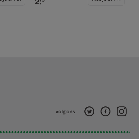
2.
volg ons