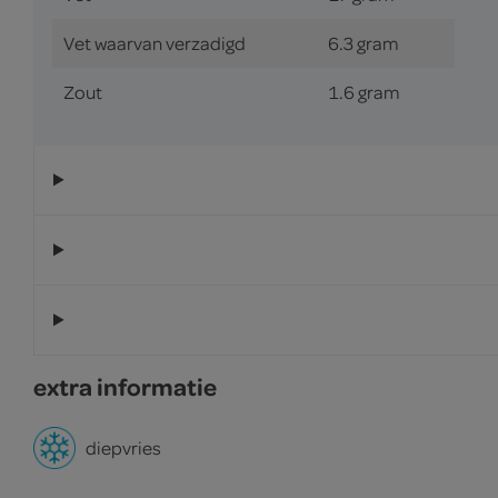
Vet waarvan verzadigd
6.3 gram
Zout
1.6 gram
extra informatie
diepvries