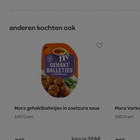
anderen kochten ook
Mora gehaktballetjes in zoetzure saus
Mora Varke
160 Gram
160 Gram
kies je SPAR
69
69