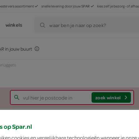
beste vers assortiment
snelle levering door jouw SPAR
kies zelf je bezorg- of af
winkels
waar ben je naar op zoek?
R in jouw buurt
pnuggets
zoek winkel
Mora Kipnuggets
s op Spar.nl
Mora
uiken cookies en vergelijkbare technologieën wanneer je onze