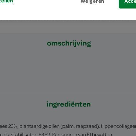
tellen
Weigeren
Acc
omschrijving
ingrediënten
s 23%, plantaardige oliën (palm, raapzaad), kippencollageen,
ma's, stabilisator: E452. Kan sporen van EI bevatten.