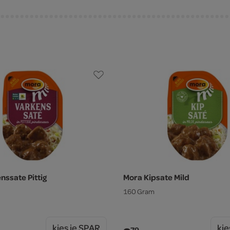
nssate Pittig
Mora Kipsate Mild
160 Gram
kies je SPAR
kie
79