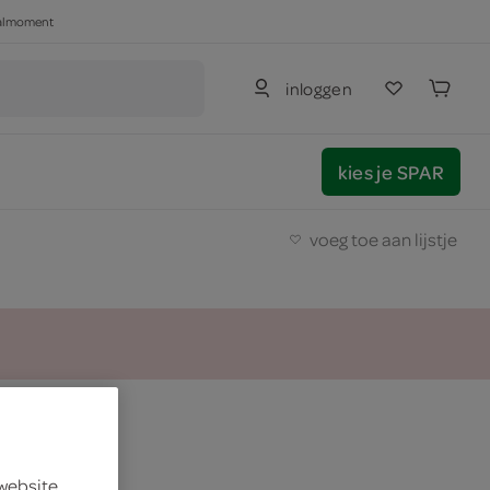
haalmoment
inloggen
kies je SPAR
voeg toe aan lijstje
 website