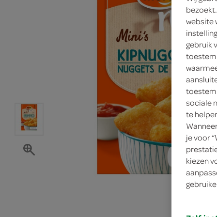
bezoekt.
website 
instelli
gebruik 
toestemm
waarmee 
aansluit
toestemm
sociale 
te helpe
Wanneer 
je voor 
prestati
kiezen v
aanpasse
gebruike