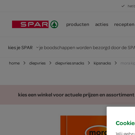
het 
producten
acties
recepten
kies je SPAR
je boodschappen worden bezorgd door de SPA
home
diepvries
diepvries snacks
kipsnacks
mora ki
kies een winkel voor actuele prijzen en assortiment
Cookie
Wij gebr