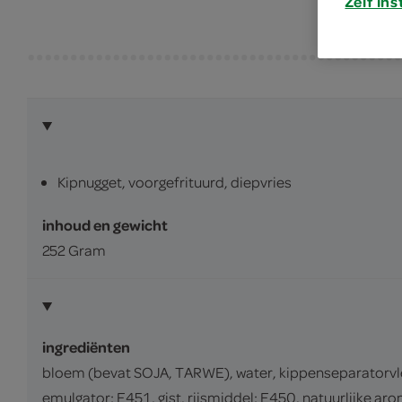
Zelf ins
Kipnugget, voorgefrituurd, diepvries
inhoud en gewicht
252 Gram
ingrediënten
bloem (bevat SOJA, TARWE), water, kippenseparatorvlee
emulgator: E451, gist, rijsmiddel: E450, natuurlijke aro