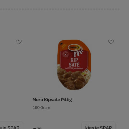
Mora Kipsate Pittig
160 Gram
s je SPAR
kies je SPAR
79