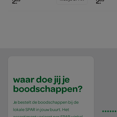
2.
2.
waar doe jij je
boodschappen?
Je bestelt de boodschappen bij de
lokale SPAR in jouw buurt. Het
assortiment varieert per SPAR winkel,