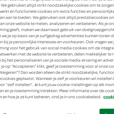
 We gebruiken altijd strikt noodzakelijke cookies om te zorgen
3
.
39
werkt en functionele cookies om extra functies en persoonlijk
ngen aan te bieden. We gebruiken ook altijd prestatiecookies o
van onze website te meten, analyseren en verbeteren. Als je on
252 Gram
ing geeft, maken we daarnaast gebruik van doelgroepgerich
we je op basis van je surfgedrag advertenties kunnen tonen d
in winkelmand
en bij je persoonlijke interesses en voorkeuren. Ook vragen we 
ing voor het gebruik van social media cookies om de integra
netwerken met de website te verbeteren, delen makkelijker te
n bij het personaliseren van je sociale media-ervaring en adver
Let op: aanbiedingen zijn niet zichtba
je op “Accepteren” klikt, geef je toestemming voor al onze co
verwerkt in de winkelmand.
“Weigeren”? Dan worden alleen de strikt noodzakelijke, functio
ecookies geplaatst. Wanneer je zelf je voorkeuren wil instellen 
oor “zelf instellen”. Je kunt jouw cookie-instellingen op elk m
Mmmmm van Mora
n en je toestemming intrekken. Meer informatie over de cooki
Mals kippenvlees in een krokant laagje
n en hoe je ze kunt beheren, vind je in ons cookiebeleid.
cooki
Hersluitbare verpakking