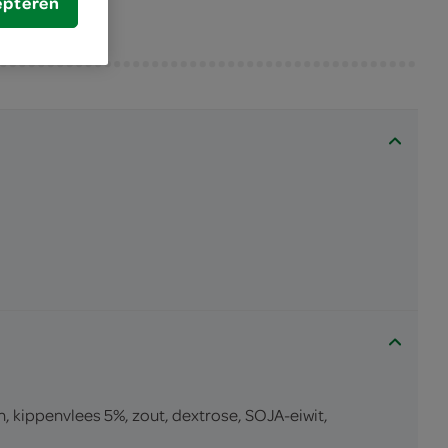
epteren
 kippenvlees 5%, zout, dextrose, SOJA-eiwit,