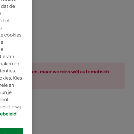
 dat de
e
m het
s
te cookies
ie
je
tie van
 maken en
tenties.
ar bij de producten, maar worden wél automatisch
okies. Kies
nele en
kun je
oment
es die wij
ebeleid