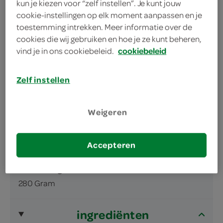
kun je kiezen voor “zelf instellen”. Je kunt jouw
lekker uit de oven
cookie-instellingen op elk moment aanpassen en je
toestemming intrekken. Meer informatie over de
met een krokant korst
cookies die wij gebruiken en hoe je ze kunt beheren,
vind je in ons cookiebeleid.
cookiebeleid
Zelf instellen
omschrijving
Weigeren
Kaassoufflé, voorgefrituurd, diepvries
Accepteren
inhoud en gewicht
280 Gram
ingrediënten