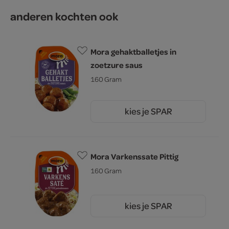
anderen kochten ook
Mora gehaktballetjes in
zoetzure saus
160 Gram
kies je SPAR
2.
69
Mora Varkenssate Pittig
160 Gram
kies je SPAR
2.
69