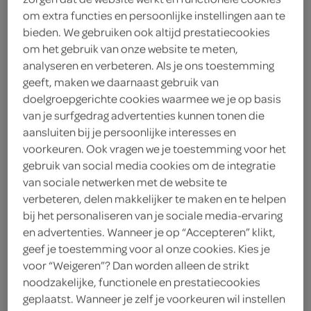
om extra functies en persoonlijke instellingen aan te
goudse kaassoufle
bieden. We gebruiken ook altijd prestatiecookies
om het gebruik van onze website te meten,
Mora
analyseren en verbeteren. Als je ons toestemming
geeft, maken we daarnaast gebruik van
5
.
29
doelgroepgerichte cookies waarmee we je op basis
van je surfgedrag advertenties kunnen tonen die
aansluiten bij je persoonlijke interesses en
280 Gram
voorkeuren. Ook vragen we je toestemming voor het
gebruik van social media cookies om de integratie
van sociale netwerken met de website te
Let op: aanbiedingen zijn niet zichtbaar bij de
verbeteren, delen makkelijker te maken en te helpen
producten, maar worden wél automatisch
bij het personaliseren van je sociale media-ervaring
verwerkt in de winkelmand.
en advertenties. Wanneer je op “Accepteren” klikt,
geef je toestemming voor al onze cookies. Kies je
voor “Weigeren”? Dan worden alleen de strikt
Mmm… van Mora
noodzakelijke, functionele en prestatiecookies
geplaatst. Wanneer je zelf je voorkeuren wil instellen
met heerlijke Goudse kaas