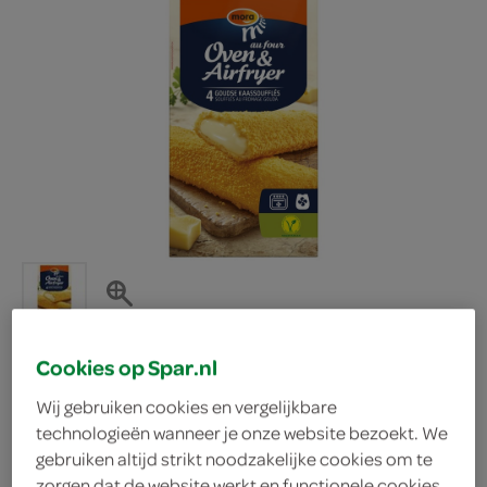
Cookies op Spar.nl
Wij gebruiken cookies en vergelijkbare
technologieën wanneer je onze website bezoekt. We
gebruiken altijd strikt noodzakelijke cookies om te
Mora oven snacks
zorgen dat de website werkt en functionele cookies