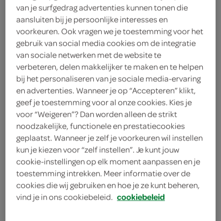
van je surfgedrag advertenties kunnen tonen die
18
.
29
aansluiten bij je persoonlijke interesses en
voorkeuren. Ook vragen we je toestemming voor het
gebruik van social media cookies om de integratie
36 Stuks
van sociale netwerken met de website te
verbeteren, delen makkelijker te maken en te helpen
bij het personaliseren van je sociale media-ervaring
Let op: aanbiedingen zijn niet zichtbaar bij de
en advertenties. Wanneer je op “Accepteren” klikt,
producten, maar worden wél automatisch
geef je toestemming voor al onze cookies. Kies je
verwerkt in de winkelmand.
voor “Weigeren”? Dan worden alleen de strikt
noodzakelijke, functionele en prestatiecookies
geplaatst. Wanneer je zelf je voorkeuren wil instellen
kun je kiezen voor “zelf instellen”. Je kunt jouw
cookie-instellingen op elk moment aanpassen en je
toestemming intrekken. Meer informatie over de
cookies die wij gebruiken en hoe je ze kunt beheren,
vind je in ons cookiebeleid.
cookiebeleid
omschrijving