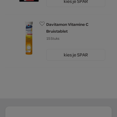
kies je SPAR
11.
59
Davitamon Vitamine C
Bruistablet
15 Stuks
kies je SPAR
6.
89