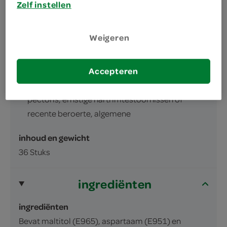
Zelf instellen
Zuigtabletten - bij stoppen met
Niet gebruiken bij niet-rokers en personen
Weigeren
die slechts af en toe roken, kinderen,
zwangerschap of het geven van
borstvoeding, na acuut hartinfarct,
Accepteren
instabiele of verslechterende angina
pectoris, ernstige hartrimtestoornissen of
recente beroerte, algemene
inhoud en gewicht
36 Stuks
ingrediënten
ingrediënten
Bevat maltitol (E965), aspartaam (E951) en