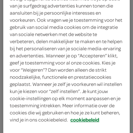
van je surfgedrag advertenties kunnen tonen die
aansluiten bij je persoonlijke interesses en
bronze
voorkeuren. Ook vragen we je toestemming voor het
gebruik van social media cookies om de integratie
Nivea
van sociale netwerken met de website te
200 Milliliter
verbeteren, delen makkelijker te maken en te helpen
bij het personaliseren van je sociale media-ervaring
en advertenties. Wanneer je op “Accepteren” klikt,
Let op: aanbiedingen zijn niet zichtbaar bij de
geef je toestemming voor al onze cookies. Kies je
producten, maar worden wél automatisch
voor “Weigeren”? Dan worden alleen de strikt
noodzakelijke, functionele en prestatiecookies
verwerkt in de winkelmand.
geplaatst. Wanneer je zelf je voorkeuren wil instellen
kun je kiezen voor “zelf instellen”. Je kunt jouw
cookie-instellingen op elk moment aanpassen en je
Nivea zonnespray spf30 bronze: straal met
toestemming intrekken. Meer informatie over de
beschermde huid!
cookies die wij gebruiken en hoe je ze kunt beheren,
Nivea bescherming en brons
vind je in ons cookiebeleid.
cookiebeleid
SPF30 voor veilig zonnen