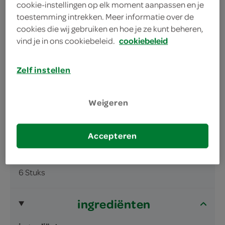
cookie-instellingen op elk moment aanpassen en je
toestemming intrekken. Meer informatie over de
cookies die wij gebruiken en hoe je ze kunt beheren,
vind je in ons cookiebeleid.
cookiebeleid
Zelf instellen
omschrijving
Weigeren
Krokant koekje met karamelvulling (26%),
melkchocolade (18%) en gekleurde
melkchocolade dragees (5%)
Accepteren
inhoud en gewicht
6 Stuks
ingrediënten