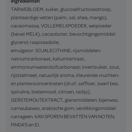
ingrediënten
TARWEBLOEM, suiker, glucosefructosestroop,
plantaardige vetten (palm, sal, shea, mango),
cacaomassa, VOLLEMELKPOEDER, weipoeder
(bevat MELK), cacaoboter, bevochtigingsmiddel:
glycerol; raapzaadolie,
emulgator: SOJALECITHINE; rijsmiddelen:
natriumcarbonaat, kaliumtartraat,
ammoniumwaterstofcarbonaat; invertsuiker, zout,
rijstzetmeel, natuurlijk aroma, kleurende vruchten-
en plantenconcentraten (druif, saffloer, zwart bes,
spirulina, bietenrood, citroen, radijs),
GERSTEMOUTEXTRACT, glansmiddelen: bijenwas,
carnaubawas, arabische gom; verdikkingsmiddel:
carrageen. KAN SPOREN BEVATTEN VAN NOTEN,
PINDA'S en EI.