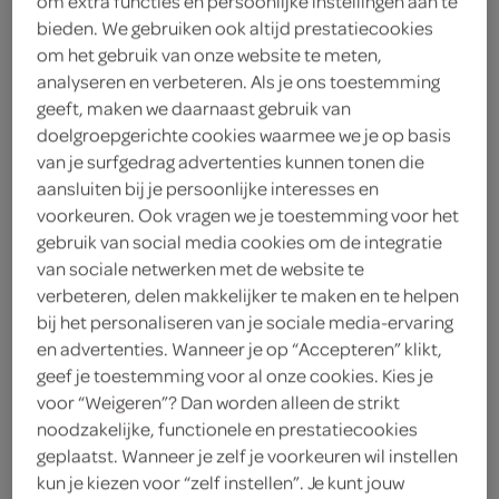
om extra functies en persoonlijke instellingen aan te
2
.
bieden. We gebruiken ook altijd prestatiecookies
25
om het gebruik van onze website te meten,
analyseren en verbeteren. Als je ons toestemming
6 Stuks
geeft, maken we daarnaast gebruik van
doelgroepgerichte cookies waarmee we je op basis
van je surfgedrag advertenties kunnen tonen die
Let op: aanbiedingen zijn niet zichtbaar bij de
aansluiten bij je persoonlijke interesses en
producten, maar worden wél automatisch
voorkeuren. Ook vragen we je toestemming voor het
gebruik van social media cookies om de integratie
verwerkt in de winkelmand.
van sociale netwerken met de website te
verbeteren, delen makkelijker te maken en te helpen
bij het personaliseren van je sociale media-ervaring
de lekkerste koekjes, zijn van Nora Biscuits!
en advertenties. Wanneer je op “Accepteren” klikt,
individueel verpakt
geef je toestemming voor al onze cookies. Kies je
voor “Weigeren”? Dan worden alleen de strikt
gevuld met caramel
noodzakelijke, functionele en prestatiecookies
bedekt met Belgische melkchocolade en
geplaatst. Wanneer je zelf je voorkeuren wil instellen
gedecoreerd met gekleurde chocolade dragees
kun je kiezen voor “zelf instellen”. Je kunt jouw