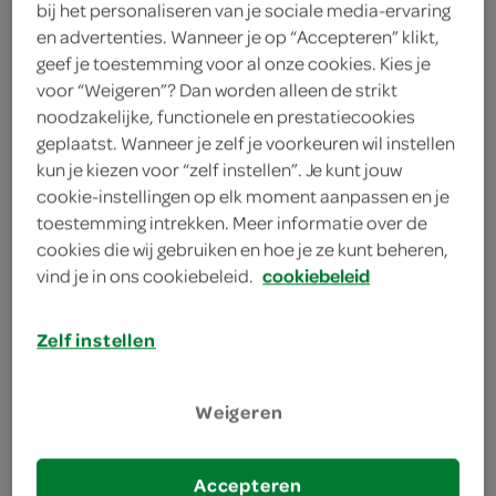
bij het personaliseren van je sociale media-ervaring
en advertenties. Wanneer je op “Accepteren” klikt,
o.b.
geef je toestemming voor al onze cookies. Kies je
16 Stuks
voor “Weigeren”? Dan worden alleen de strikt
noodzakelijke, functionele en prestatiecookies
geplaatst. Wanneer je zelf je voorkeuren wil instellen
Let op: aanbiedingen zijn niet zichtbaar bij de
kun je kiezen voor “zelf instellen”. Je kunt jouw
producten, maar worden wél automatisch
cookie-instellingen op elk moment aanpassen en je
toestemming intrekken. Meer informatie over de
verwerkt in de winkelmand.
cookies die wij gebruiken en hoe je ze kunt beheren,
vind je in ons cookiebeleid.
cookiebeleid
ultieme bescherming tegen doorlekken in de nacht of
overdag
Zelf instellen
zonder chloorbleekmiddel
Weigeren
zonder parfum
met extrabeschermvleugels en Dynamic Fit
technologie voor een schoon en beschermd
Accepteren