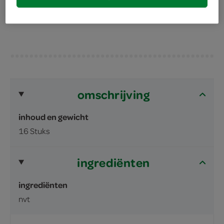
gevoel
omschrijving
inhoud en gewicht
16 Stuks
ingrediënten
ingrediënten
nvt