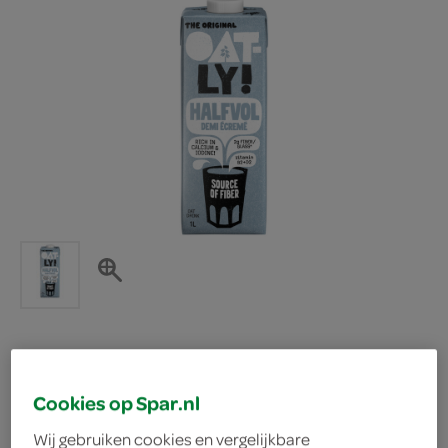
Oatly haverdrank halfvol
Cookies op Spar.nl
Oatly
Wij gebruiken cookies en vergelijkbare