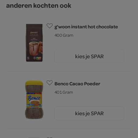
anderen kochten ook
g'woon instant hot chocolate
400 Gram
kies je SPAR
3.
29
Benco Cacao Poeder
401 Gram
kies je SPAR
2.
55