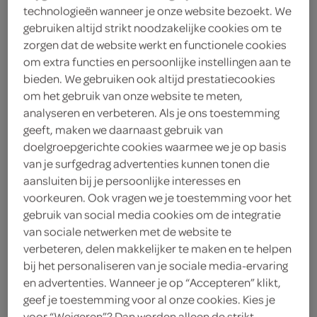
technologieën wanneer je onze website bezoekt. We
2
.
85
gebruiken altijd strikt noodzakelijke cookies om te
zorgen dat de website werkt en functionele cookies
om extra functies en persoonlijke instellingen aan te
1 Liter
bieden. We gebruiken ook altijd prestatiecookies
om het gebruik van onze website te meten,
analyseren en verbeteren. Als je ons toestemming
Let op: aanbiedingen zijn niet zichtbaar bij de
geeft, maken we daarnaast gebruik van
producten, maar worden wél automatisch
doelgroepgerichte cookies waarmee we je op basis
verwerkt in de winkelmand.
van je surfgedrag advertenties kunnen tonen die
aansluiten bij je persoonlijke interesses en
voorkeuren. Ook vragen we je toestemming voor het
Start je dag plantaardig met Oatly's romige smaak!
gebruik van social media cookies om de integratie
van sociale netwerken met de website te
Perfect romige haverdrank
verbeteren, delen makkelijker te maken en te helpen
100% plantaardig genieten
bij het personaliseren van je sociale media-ervaring
Veelzijdig in jouw keuken
en advertenties. Wanneer je op “Accepteren” klikt,
geef je toestemming voor al onze cookies. Kies je
voor “Weigeren”? Dan worden alleen de strikt