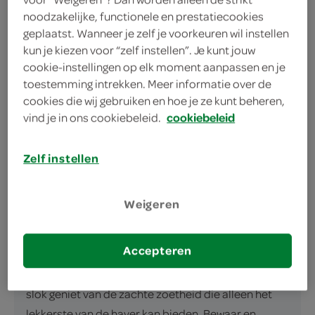
noodzakelijke, functionele en prestatiecookies
geplaatst. Wanneer je zelf je voorkeuren wil instellen
kun je kiezen voor “zelf instellen”. Je kunt jouw
cookie-instellingen op elk moment aanpassen en je
omschrijving
toestemming intrekken. Meer informatie over de
cookies die wij gebruiken en hoe je ze kunt beheren,
Romige Perfectie met Oatly Haverdrank De Oatly
vind je in ons cookiebeleid.
cookiebeleid
haverdrank halfvol met calcium is jouw perfecte
metgezel voor elke ontbijt- of lunchgelegenheid.
Zelf instellen
Met zijn perfect romige smaak, biedt deze
gekoelde haverdrank een heerlijk plantaardig
Weigeren
alternatief voor traditionele melk. Je krijgt bij SPAR
een pak van 1 liter mee naar huis. Dit product is een
Accepteren
A-Merk van SPAR binnen de hoofdgroep van Lang
Houdbare Zuivel. Het beste van alles is dat je in elke
slok geniet van de zachte zoetheid die alleen het
lekkerste van de haver kan bieden. Bewaar en