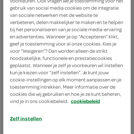
voorkeuren. Ook vragen we je toestemming voor het
gebruik van social media cookies om de integratie
Oddlygood
van sociale netwerken met de website te
130 Gram
verbeteren, delen makkelijker te maken en te helpen
bij het personaliseren van je sociale media-ervaring
en advertenties. Wanneer je op “Accepteren” klikt,
Let op: aanbiedingen zijn niet zichtbaar bij de
geef je toestemming voor al onze cookies. Kies je
voor “Weigeren”? Dan worden alleen de strikt
producten, maar worden wél automatisch
noodzakelijke, functionele en prestatiecookies
verwerkt in de winkelmand.
geplaatst. Wanneer je zelf je voorkeuren wil instellen
kun je kiezen voor “zelf instellen”. Je kunt jouw
cookie-instellingen op elk moment aanpassen en je
toestemming intrekken. Meer informatie over de
cookies die wij gebruiken en hoe je ze kunt beheren,
vind je in ons cookiebeleid.
cookiebeleid
omschrijving
Zelf instellen