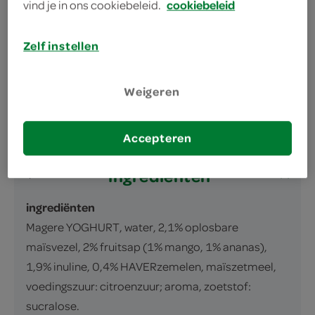
vind je in ons cookiebeleid.
cookiebeleid
omschrijving
Zelf instellen
Magere drinkyoghurt met ananas- en
mangosap en vezels, gezoet met zoetstof.
Weigeren
inhoud en gewicht
1 Liter
Accepteren
ingrediënten
ingrediënten
Magere YOGHURT, water, 2,1% oplosbare
maïsvezel, 2% fruitsap (1% mango, 1% ananas),
1,9% inuline, 0,4% HAVERzemelen, maïszetmeel,
voedingszuur: citroenzuur; aroma, zoetstof:
sucralose.