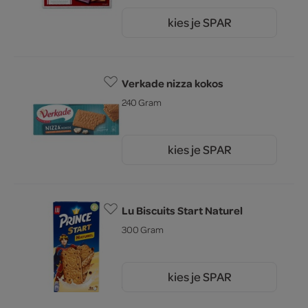
kies je SPAR
1.
75
Verkade nizza kokos
240 Gram
kies je SPAR
2.
15
Lu Biscuits Start Naturel
300 Gram
kies je SPAR
3.
69