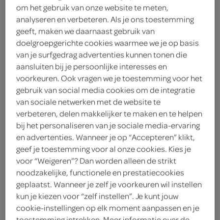
om het gebruik van onze website te meten,
2
.
35
analyseren en verbeteren. Als je ons toestemming
geeft, maken we daarnaast gebruik van
doelgroepgerichte cookies waarmee we je op basis
110 Gram
van je surfgedrag advertenties kunnen tonen die
aansluiten bij je persoonlijke interesses en
voorkeuren. Ook vragen we je toestemming voor het
Let op: aanbiedingen zijn niet zichtbaar bij de
gebruik van social media cookies om de integratie
producten, maar worden wél automatisch
van sociale netwerken met de website te
verwerkt in de winkelmand.
verbeteren, delen makkelijker te maken en te helpen
bij het personaliseren van je sociale media-ervaring
en advertenties. Wanneer je op “Accepteren” klikt,
mini-Oreo’s omhuld met chocolade voor een klein
geef je toestemming voor al onze cookies. Kies je
maar groots snackmoment
voor “Weigeren”? Dan worden alleen de strikt
noodzakelijke, functionele en prestatiecookies
lekker klein
geplaatst. Wanneer je zelf je voorkeuren wil instellen
een fijn verwenmomentje voor jezelf
kun je kiezen voor “zelf instellen”. Je kunt jouw
Oreo Original smaak met melkchocolade
cookie-instellingen op elk moment aanpassen en je
toestemming intrekken. Meer informatie over de