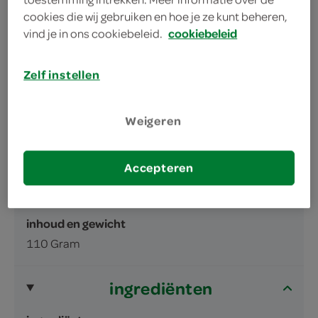
cookies die wij gebruiken en hoe je ze kunt beheren,
vind je in ons cookiebeleid.
cookiebeleid
Zelf instellen
omschrijving
Weigeren
Cacaobiscuits met vanillesmaakvulling (21
Accepteren
%), omhuld met een glazuur (35 %) met
melkchocoladesmaak.
inhoud en gewicht
110 Gram
ingrediënten