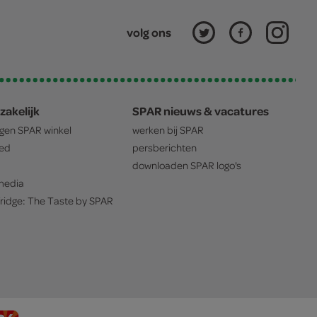
volg ons
zakelijk
SPAR nieuws & vacatures
igen
SPAR
winkel
werken bij
SPAR
oed
persberichten
downloaden
SPAR
logo's
edia
ridge: The Taste by
SPAR