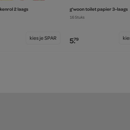
kenrol 2 laags
g'woon toilet papier 3-laags
16 Stuks
kies je SPAR
kie
5.
79