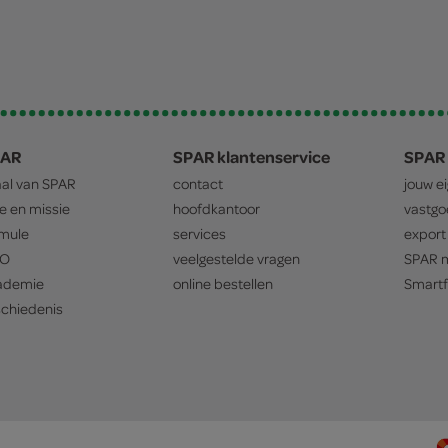
PAR
SPAR klantenservice
SPAR 
aal van
SPAR
contact
jouw e
ie en missie
hoofdkantoor
vastg
mule
services
export
O
veelgestelde vragen
SPAR
m
ademie
online bestellen
Smartf
chiedenis