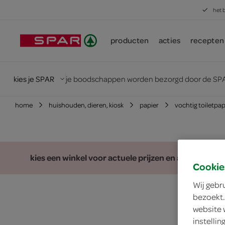
het 
producten
acties
recepten
kies je SPAR
je boodschappen worden bezorgd door de SPA
home
huishouden, dieren, kiosk
papier
vochtig toiletpap
kies een winkel voor actuele prijzen en assortiment
Cookie
Wij gebr
bezoekt.
website 
instelli