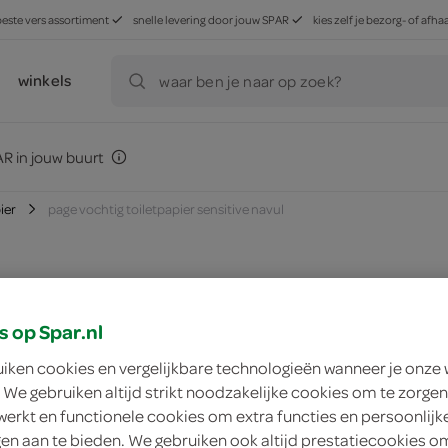
beste vers assortiment
snelle levering door jouw SPAR
kies zelf je bezorg- of af
winkels
waar ben je naar op zoek?
R in jouw buurt
ier
page vochtig toiletpapier sensitive navul
zoek winkel
s op Spar.nl
uiken cookies en vergelijkbare technologieën wanneer je onze
Page vochtig toilet
 We gebruiken altijd strikt noodzakelijke cookies om te zorgen
werkt en functionele cookies om extra functies en persoonlijk
ngen aan te bieden. We gebruiken ook altijd prestatiecookies o
Page