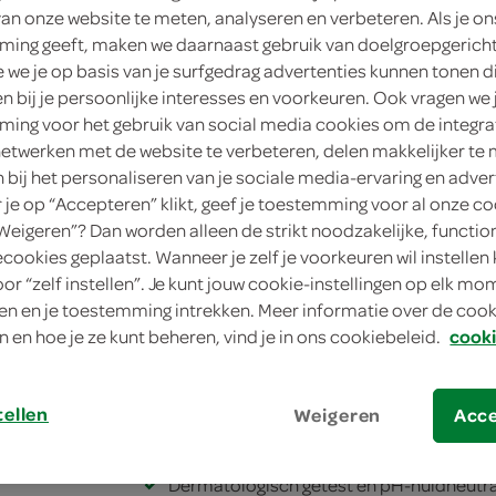
van onze website te meten, analyseren en verbeteren. Als je on
2
.
ing geeft, maken we daarnaast gebruik van doelgroepgerich
65
we je op basis van je surfgedrag advertenties kunnen tonen d
en bij je persoonlijke interesses en voorkeuren. Ook vragen we 
1 Stuks
ing voor het gebruik van social media cookies om de integra
netwerken met de website te verbeteren, delen makkelijker te
in winkelmand
n bij het personaliseren van je sociale media-ervaring en adver
je op “Accepteren” klikt, geef je toestemming voor al onze co
“Weigeren”? Dan worden alleen de strikt noodzakelijke, functio
ecookies geplaatst. Wanneer je zelf je voorkeuren wil instellen 
Let op: aanbiedingen zijn niet zichtba
oor “zelf instellen”. Je kunt jouw cookie-instellingen op elk m
verwerkt in de winkelmand.
n en je toestemming intrekken. Meer informatie over de cooki
n en hoe je ze kunt beheren, vind je in ons cookiebeleid.
cooki
Page vochtig toiletpapier sensitive navul z
van gewoon papier, prettig voor de gevoe
tellen
Weigeren
Acc
Plasticvrije en biologisch afbreekbare d
Dermatologisch getest en pH-huidneutra