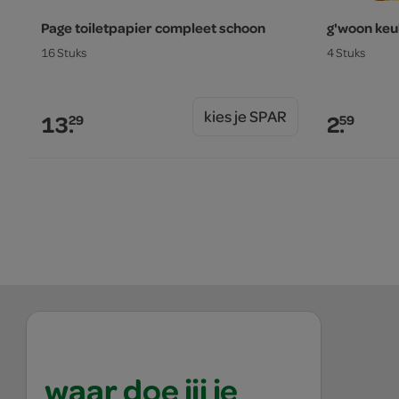
Page toiletpapier compleet schoon
g'woon keu
16 Stuks
4 Stuks
kies je SPAR
13.
2.
29
59
waar doe jij je