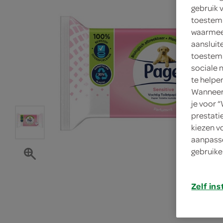
gebruik 
toestemm
waarmee 
aansluit
toestemm
sociale 
te helpe
Wanneer 
je voor 
prestati
kiezen v
aanpasse
gebruike
Zelf ins