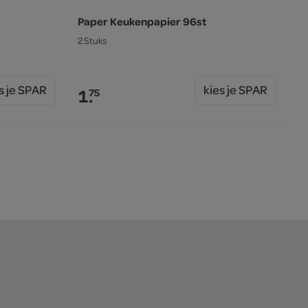
Paper Keukenpapier 96st
2 Stuks
s je SPAR
kies je SPAR
1.
75