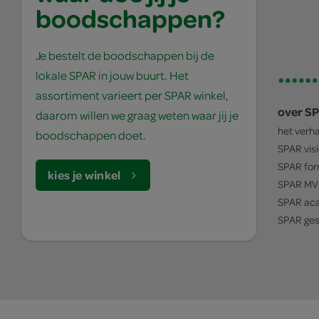
boodschappen?
Je bestelt de boodschappen bij de
lokale SPAR in jouw buurt. Het
assortiment varieert per SPAR winkel,
over S
daarom willen we graag weten waar jij je
het verh
boodschappen doet.
SPAR
vis
SPAR
for
kies je winkel
SPAR
MV
SPAR
ac
SPAR
ges