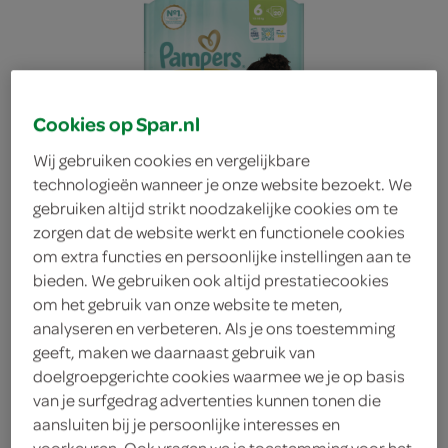
Cookies op Spar.nl
Wij gebruiken cookies en vergelijkbare
technologieën wanneer je onze website bezoekt. We
gebruiken altijd strikt noodzakelijke cookies om te
zorgen dat de website werkt en functionele cookies
om extra functies en persoonlijke instellingen aan te
bieden. We gebruiken ook altijd prestatiecookies
om het gebruik van onze website te meten,
analyseren en verbeteren. Als je ons toestemming
geeft, maken we daarnaast gebruik van
Pampers Baby luiers
doelgroepgerichte cookies waarmee we je op basis
van je surfgedrag advertenties kunnen tonen die
aansluiten bij je persoonlijke interesses en
Maat 6 13kg-18kg
voorkeuren. Ook vragen we je toestemming voor het