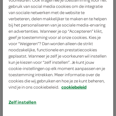
gebruik van social media cookies om de integratie
Pampers
van sociale netwerken met de website te
verbeteren, delen makkelijker te maken en te helpen
16
.
99
bij het personaliseren van je sociale media-ervaring
en advertenties. Wanneer je op “Accepteren” klikt,
geef je toestemming voor al onze cookies. Kies je
20 Stuks
voor “Weigeren”? Dan worden alleen de strikt
noodzakelijke, functionele en prestatiecookies
geplaatst. Wanneer je zelf je voorkeuren wil instellen
Let op: aanbiedingen zijn niet zichtbaar bij de
kun je kiezen voor “zelf instellen”. Je kunt jouw
producten, maar worden wél automatisch
cookie-instellingen op elk moment aanpassen en je
verwerkt in de winkelmand.
toestemming intrekken. Meer informatie over de
cookies die wij gebruiken en hoe je ze kunt beheren,
vind je in ons cookiebeleid.
cookiebeleid
Zelf instellen