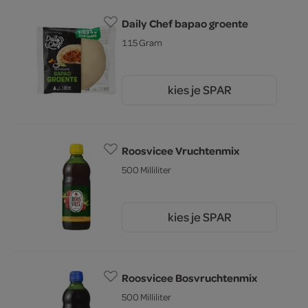
Daily Chef bapao groente
115 Gram
kies je SPAR
1.
25
Roosvicee Vruchtenmix
500 Milliliter
kies je SPAR
3.
39
Roosvicee Bosvruchtenmix
500 Milliliter