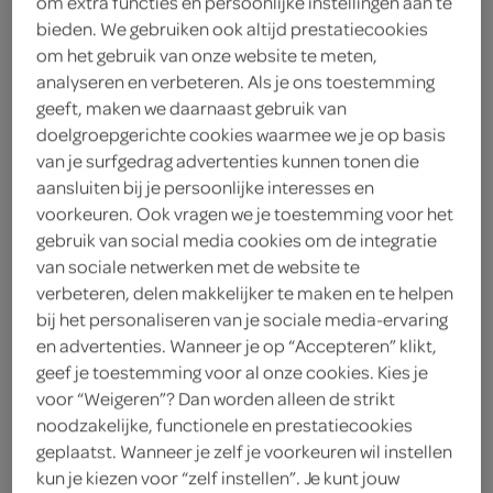
om extra functies en persoonlijke instellingen aan te
bieden. We gebruiken ook altijd prestatiecookies
gesneden
om het gebruik van onze website te meten,
analyseren en verbeteren. Als je ons toestemming
geeft, maken we daarnaast gebruik van
Peijnenburg
doelgroepgerichte cookies waarmee we je op basis
2
.
van je surfgedrag advertenties kunnen tonen die
99
aansluiten bij je persoonlijke interesses en
voorkeuren. Ook vragen we je toestemming voor het
345 Gram
gebruik van social media cookies om de integratie
van sociale netwerken met de website te
verbeteren, delen makkelijker te maken en te helpen
Let op: aanbiedingen zijn niet zichtbaar bij de
bij het personaliseren van je sociale media-ervaring
producten, maar worden wél automatisch
en advertenties. Wanneer je op “Accepteren” klikt,
verwerkt in de winkelmand.
geef je toestemming voor al onze cookies. Kies je
voor “Weigeren”? Dan worden alleen de strikt
noodzakelijke, functionele en prestatiecookies
geplaatst. Wanneer je zelf je voorkeuren wil instellen
volkoren ontbijtkoek zonder toegevoegde suikers
kun je kiezen voor “zelf instellen”. Je kunt jouw
voor een bewust tussendoortje