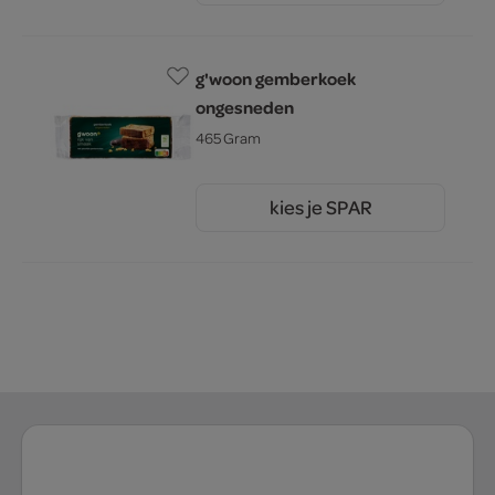
g'woon gemberkoek
ongesneden
465 Gram
kies je SPAR
2.
25