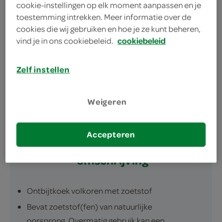
cookie-instellingen op elk moment aanpassen en je
345 gram gesneden koek, goed voor wel 12
toestemming intrekken. Meer informatie over de
plakjes
cookies die wij gebruiken en hoe je ze kunt beheren,
vind je in ons cookiebeleid.
cookiebeleid
een plakje koek om zorgeloos van te genieten
100% volkoren tussendoortje met voedzame
Zelf instellen
rogge en geen toegevoegde suiker
Weigeren
Accepteren
omschrijving
Ontbijtkoek volkoren met zoetstof
Bevat zoetstof(fen) van natuurlijke
oorsprong. Overmatig gebruik kan een