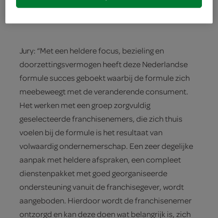
Wessel van der Kraan) namen de prijs in ontvangst.
#ondernemerschap
Jury: “Met een heldere focus, bezieling en
doorzettingsvermogen heeft deze Nederlandse
formule succes geboekt waarbij de formule zich
meebeweegt met de veranderende consument.
Het werken met een groep zorgvuldig
geselecteerde franchisenemers, die zich thuis
voelen bij de formule is het resultaat van
volwaardig ondernemerschap. Een zeer degelijke
aanpak met heldere afspraken, een compleet
dienstenpakket met goed georganiseerde
ondersteuning vanuit de franchisegever, wordt
aangeboden. Hierdoor wordt de franchisenemer
ontzorgd en kan deze doen wat belangrijk is, zich