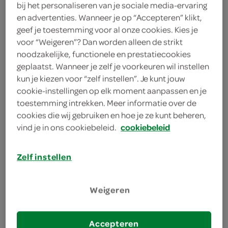
bij het personaliseren van je sociale media-ervaring
veelbelovende vakprijs voor franchiseformules
en advertenties. Wanneer je op “Accepteren” klikt,
in ontvangst. De Trofee is een mooie erkenning
geef je toestemming voor al onze cookies. Kies je
op het gebied van samenwerking en kwaliteit.
voor “Weigeren”? Dan worden alleen de strikt
Alleen door de Nederlandse Franchise
noodzakelijke, functionele en prestatiecookies
geplaatst. Wanneer je zelf je voorkeuren wil instellen
Vereniging (NFV) erkende formules die voldoen
kun je kiezen voor “zelf instellen”. Je kunt jouw
aan de strenge kwaliteitseisen komen in
cookie-instellingen op elk moment aanpassen en je
aanmerking voor de prijs. Alle franchisenemers
toestemming intrekken. Meer informatie over de
van de vereniging (NFV) nomineerden dit jaar
cookies die wij gebruiken en hoe je ze kunt beheren,
Bakker Bart, Eazie en SPAR.
vind je in ons cookiebeleid.
cookiebeleid
Een vakjury besliste wie met de trofee naar huis
Zelf instellen
ging. Marc Schoonhoven (area manager SPAR),
Marie- José Rutten (directeur HR & Organisatie-
ontwikkeling) en Ismail Abdel Rahman (
Weigeren
ondernemer van SPAR city Nieuwe Doelenstraat,
SPAR city Mariaplaats en WTC - samen met
Accepteren