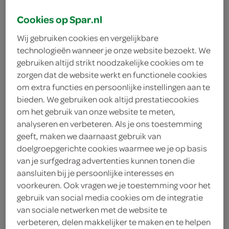
Cookies op Spar.nl
Wij gebruiken cookies en vergelijkbare
technologieën wanneer je onze website bezoekt. We
gebruiken altijd strikt noodzakelijke cookies om te
zorgen dat de website werkt en functionele cookies
om extra functies en persoonlijke instellingen aan te
bieden. We gebruiken ook altijd prestatiecookies
om het gebruik van onze website te meten,
SPAR wint Nationale
analyseren en verbeteren. Als je ons toestemming
geeft, maken we daarnaast gebruik van
Franchise Trofee
doelgroepgerichte cookies waarmee we je op basis
2023
van je surfgedrag advertenties kunnen tonen die
aansluiten bij je persoonlijke interesses en
voorkeuren. Ook vragen we je toestemming voor het
woensdag 24 mei 2023
gebruik van social media cookies om de integratie
van sociale netwerken met de website te
verbeteren, delen makkelijker te maken en te helpen
Waalwijk, 24 mei 2023 - SPAR sleept de