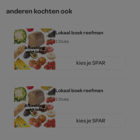
anderen kochten ook
Lokaal boek reefman
1 Stuks
kies je SPAR
0.
00
Lokaal boek reefman
1 Stuks
kies je SPAR
0.
00