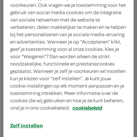
voorkeuren. Ook vragen we je toestemming voor het
gebruik van social media cookies om de integratie
Phonejuice
van sociale netwerken met de website te
14
.
verbeteren, delen makkelijker te maken en te helpen
95
bij het personaliseren van je sociale media-ervaring
en advertenties. Wanneer je op “Accepteren” klikt,
1 Stuks
geef je toestemming voor al onze cookies. Kies je
voor “Weigeren”? Dan worden alleen de strikt
noodzakelijke, functionele en prestatiecookies
Let op: aanbiedingen zijn niet zichtbaar bij de
geplaatst. Wanneer je zelf je voorkeuren wil instellen
producten, maar worden wél automatisch
kun je kiezen voor “zelf instellen”. Je kunt jouw
verwerkt in de winkelmand.
cookie-instellingen op elk moment aanpassen en je
toestemming intrekken. Meer informatie over de
cookies die wij gebruiken en hoe je ze kunt beheren,
vind je in ons cookiebeleid.
cookiebeleid
extra sterke kabel
voor alle telefoons en tablets met een micro-
Zelf instellen
USB aansluiting. Oa voor Samsung, Sony,
Huawei, Nokia en LG.