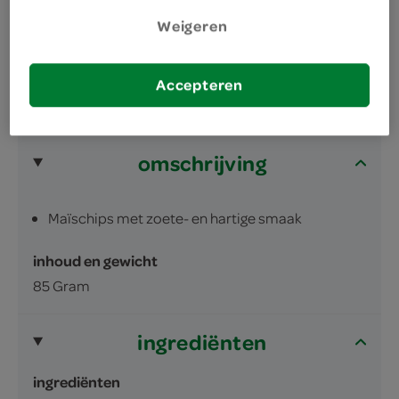
glutenvrij en veganistisch
Weigeren
Accepteren
omschrijving
Maïschips met zoete- en hartige smaak
inhoud en gewicht
85 Gram
ingrediënten
ingrediënten