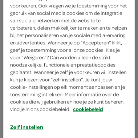
voorkeuren. Ook vragen we je toestemming voor het
sweet and salty
gebruik van social media cookies om de integratie
van sociale netwerken met de website te
verbeteren, delen makkelijker te maken en te helpen
Popworks
bij het personaliseren van je sociale media-ervaring
85 Gram
en advertenties. Wanneer je op “Accepteren” klikt,
geef je toestemming voor al onze cookies. Kies je
voor “Weigeren”? Dan worden alleen de strikt
Let op: aanbiedingen zijn niet zichtbaar bij de
noodzakelijke, functionele en prestatiecookies
producten, maar worden wél automatisch
geplaatst. Wanneer je zelf je voorkeuren wil instellen
verwerkt in de winkelmand.
kun je kiezen voor “zelf instellen”. Je kunt jouw
cookie-instellingen op elk moment aanpassen en je
toestemming intrekken. Meer informatie over de
zoet & zout, het bewijs dat tegenpolen elkaar
cookies die wij gebruiken en hoe je ze kunt beheren,
vind je in ons cookiebeleid.
cookiebeleid
aantrekken
zoet en zout samen in een verpakking
Zelf instellen
zoals lekkere popcorn