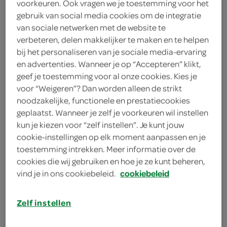
Powerking Batterijen AA
voorkeuren. Ook vragen we je toestemming voor het
gebruik van social media cookies om de integratie
8 stuks
van sociale netwerken met de website te
verbeteren, delen makkelijker te maken en te helpen
bij het personaliseren van je sociale media-ervaring
Powerking
en advertenties. Wanneer je op “Accepteren” klikt,
2
.
geef je toestemming voor al onze cookies. Kies je
05
voor “Weigeren”? Dan worden alleen de strikt
noodzakelijke, functionele en prestatiecookies
8 Stuks
geplaatst. Wanneer je zelf je voorkeuren wil instellen
kun je kiezen voor “zelf instellen”. Je kunt jouw
cookie-instellingen op elk moment aanpassen en je
Let op: aanbiedingen zijn niet zichtbaar bij de
toestemming intrekken. Meer informatie over de
producten, maar worden wél automatisch
cookies die wij gebruiken en hoe je ze kunt beheren,
verwerkt in de winkelmand.
vind je in ons cookiebeleid.
cookiebeleid
Zelf instellen