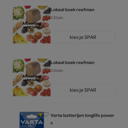
Lokaal boek reefman
1 Stuks
kies je SPAR
0.
00
Lokaal boek reefman
1 Stuks
kies je SPAR
0.
00
Varta batterijen longlife power
c