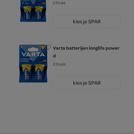
2 Stuks
kies je SPAR
6.
49
Varta batterijen longlife power
d
2 Stuks
kies je SPAR
6.
49