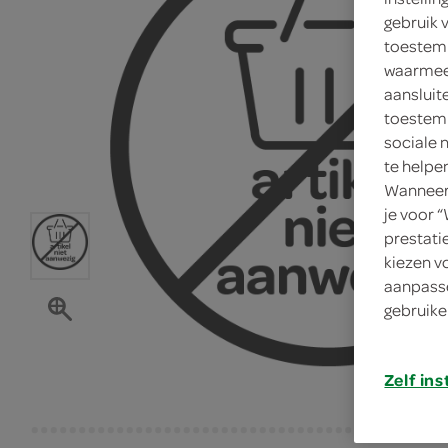
gebruik 
toestemm
waarmee 
aansluit
toestemm
sociale 
te helpe
Wanneer 
je voor 
prestati
kiezen v
aanpasse
gebruike
Zelf ins