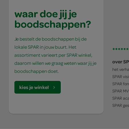
waar doe jij je
boodschappen?
Je bestelt de boodschappen bij de
lokale SPAR in jouw buurt. Het
assortiment varieert per SPAR winkel,
over S
daarom willen we graag weten waar jij je
het verh
boodschappen doet.
SPAR
vis
SPAR
for
kies je winkel
SPAR
MV
SPAR
ac
SPAR
ges