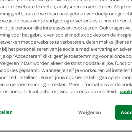
van onze website te meten, analyseren en verbeteren. Als je on
160 Gram
ing geeft, maken we daarnaast gebruik van doelgroepgerich
we je op basis van je surfgedrag advertenties kunnen tonen d
in winkelmand
en bij je persoonlijke interesses en voorkeuren. Ook vragen we 
ing voor het gebruik van social media cookies om de integra
Dit product is niet meer leverbaar vanuit S
netwerken met de website te verbeteren, delen makkelijker te
n bij het personaliseren van je sociale media-ervaring en adver
je op “Accepteren” klikt, geef je toestemming voor al onze co
Let op: aanbiedingen zijn niet zichtba
“Weigeren”? Dan worden alleen de strikt noodzakelijke, functio
verwerkt in de winkelmand.
ecookies geplaatst. Wanneer je zelf je voorkeuren wil instellen 
oor “zelf instellen”. Je kunt jouw cookie-instellingen op elk m
n en je toestemming intrekken. Meer informatie over de cooki
n en hoe je ze kunt beheren, vind je in ons cookiebeleid.
cooki
tellen
Weigeren
Acc