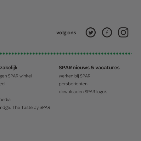
volg ons
zakelijk
SPAR nieuws & vacatures
igen
SPAR
winkel
werken bij
SPAR
oed
persberichten
downloaden
SPAR
logo's
edia
ridge: The Taste by
SPAR