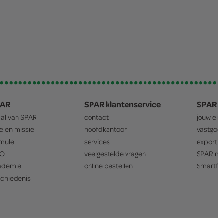
PAR
SPAR klantenservice
SPAR 
aal van
SPAR
contact
jouw e
ie en missie
hoofdkantoor
vastg
mule
services
export
O
veelgestelde vragen
SPAR
m
ademie
online bestellen
Smartf
chiedenis