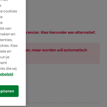
s
te cookies
ie
je
tie van
PAR of de leverancier. Kies hieronder een alternatief.
 maken en
tenties.
okies. Kies
ar bij de producten, maar worden wél automatisch
nele en
kun je
oment
es die wij
ebeleid
epteren