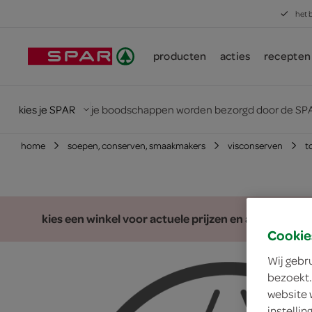
het 
producten
acties
recepten
kies je SPAR
je boodschappen worden bezorgd door de SPA
home
soepen, conserven, smaakmakers
visconserven
t
kies een winkel voor actuele prijzen en assortiment
Cookie
Wij gebr
bezoekt.
website 
instelli