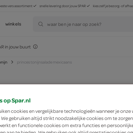
beste vers assortiment
snelle levering door jouw SPAR
kies zelf je bezorg- of af
winkels
waar ben je naar op zoek?
R in jouw buurt
onijn
princes tonijnsalade mexicaans
zoek winkel
s op Spar.nl
uiken cookies en vergelijkbare technologieën wanneer je onze
Princes tonijnsala
 We gebruiken altijd strikt noodzakelijke cookies om te zorgen
werkt en functionele cookies om extra functies en persoonlijk
Princes
ngen aan te bieden. We gebruiken ook altijd prestatiecookies o