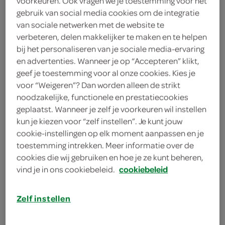
voorkeuren. Ook vragen we je toestemming voor het
gebruik van social media cookies om de integratie
lightly sea salted
van sociale netwerken met de website te
verbeteren, delen makkelijker te maken en te helpen
Propercorn
bij het personaliseren van je sociale media-ervaring
en advertenties. Wanneer je op “Accepteren” klikt,
20 Gram
geef je toestemming voor al onze cookies. Kies je
voor “Weigeren”? Dan worden alleen de strikt
noodzakelijke, functionele en prestatiecookies
Let op: aanbiedingen zijn niet zichtbaar bij de
geplaatst. Wanneer je zelf je voorkeuren wil instellen
producten, maar worden wél automatisch
kun je kiezen voor “zelf instellen”. Je kunt jouw
verwerkt in de winkelmand.
cookie-instellingen op elk moment aanpassen en je
toestemming intrekken. Meer informatie over de
cookies die wij gebruiken en hoe je ze kunt beheren,
luchtige popcorn met zeezout voor een lichte hartige
vind je in ons cookiebeleid.
cookiebeleid
snack
gezout met zeezout
Zelf instellen
Volkoren mais 86%