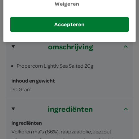
Weigeren
Accepteren
omschrijving
Propercorn Lightly Sea Salted 20g
inhoud en gewicht
20 Gram
ingrediënten
ingrediënten
Volkoren maïs (86%), raapzaadolie, zeezout.