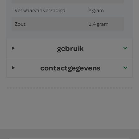
Vet waarvan verzadigd
2 gram
Zout
1.4 gram
gebruik
contactgegevens