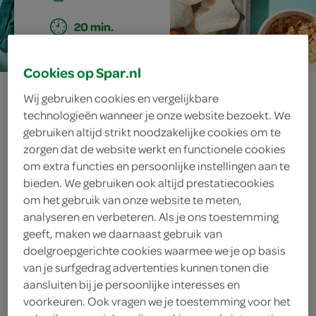
20 min.
Cookies op Spar.nl
gegrilde
Wij gebruiken cookies en vergelijkbare
technologieën wanneer je onze website bezoekt. We
varkenshaassaté
gebruiken altijd strikt noodzakelijke cookies om te
zorgen dat de website werkt en functionele cookies
met pinda’s
om extra functies en persoonlijke instellingen aan te
bieden. We gebruiken ook altijd prestatiecookies
om het gebruik van onze website te meten,
analyseren en verbeteren. Als je ons toestemming
ingrediënten
geeft, maken we daarnaast gebruik van
doelgroepgerichte cookies waarmee we je op basis
van je surfgedrag advertenties kunnen tonen die
aansluiten bij je persoonlijke interesses en
50 gram kroepoek
voorkeuren. Ook vragen we je toestemming voor het