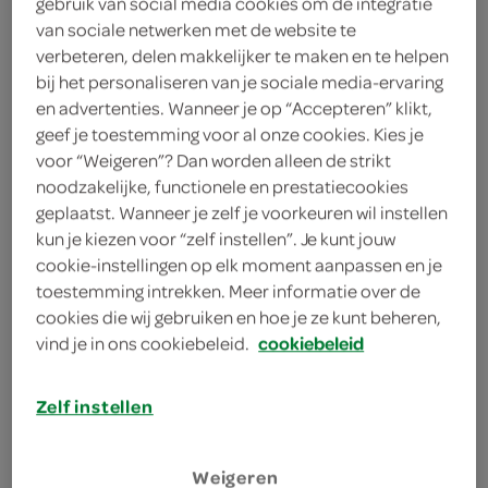
gebruik van social media cookies om de integratie
500 gram G’woon satésaus
van sociale netwerken met de website te
verbeteren, delen makkelijker te maken en te helpen
3 eetlepels gezouten pinda’s
bij het personaliseren van je sociale media-ervaring
en advertenties. Wanneer je op “Accepteren” klikt,
560 gram varkenshaas
geef je toestemming voor al onze cookies. Kies je
voor “Weigeren”? Dan worden alleen de strikt
1 theelepel knoflookpoeder
noodzakelijke, functionele en prestatiecookies
geplaatst. Wanneer je zelf je voorkeuren wil instellen
1 eetlepel zonnebloemolie
kun je kiezen voor “zelf instellen”. Je kunt jouw
cookie-instellingen op elk moment aanpassen en je
5 eetlepels ketjap manis
toestemming intrekken. Meer informatie over de
cookies die wij gebruiken en hoe je ze kunt beheren,
kies je winkel
vind je in ons cookiebeleid.
cookiebeleid
benodigdheden
Zelf instellen
Weigeren
barbecue