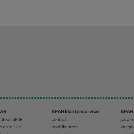
PAR
SPAR klantenservice
SPAR 
aal van
SPAR
contact
jouw e
ie en missie
hoofdkantoor
vastg