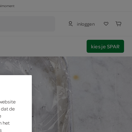
haalmoment
inloggen
kies je SPAR
 website
 dat de
e
m het
s