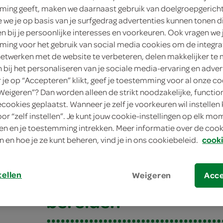
ing geeft, maken we daarnaast gebruik van doelgroepgerich
we je op basis van je surfgedrag advertenties kunnen tonen d
en bij je persoonlijke interesses en voorkeuren. Ook vragen we 
ing voor het gebruik van social media cookies om de integra
netwerken met de website te verbeteren, delen makkelijker te
n bij het personaliseren van je sociale media-ervaring en adver
je op “Accepteren” klikt, geef je toestemming voor al onze co
“Weigeren”? Dan worden alleen de strikt noodzakelijke, functio
ecookies geplaatst. Wanneer je zelf je voorkeuren wil instellen 
oor “zelf instellen”. Je kunt jouw cookie-instellingen op elk m
niek: hartige gelei
n en je toestemming intrekken. Meer informatie over de cooki
n en hoe je ze kunt beheren, vind je in ons cookiebeleid.
cooki
niek: hartige gelei
tellen
Weigeren
Acc
bereiden