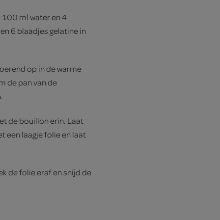
 100 ml water en 4
en 6 blaadjes gelatine in
l roerend op in de warme
em de pan van de
.
t de bouillon erin. Laat
 een laagje folie en laat
k de folie eraf en snijd de