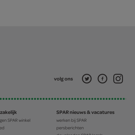
volg ons
zakelijk
SPAR nieuws & vacatures
igen
SPAR
winkel
werken bij
SPAR
oed
persberichten