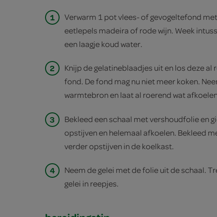
1
Verwarm 1 pot vlees- of gevogeltefond met
eetlepels madeira of rode wijn. Week intuss
een laagje koud water.
2
Knijp de gelatineblaadjes uit en los deze a
fond. De fond mag nu niet meer koken. Ne
warmtebron en laat al roerend wat afkoelen
3
Bekleed een schaal met vershoudfolie en gie
opstijven en helemaal afkoelen. Bekleed met
verder opstijven in de koelkast.
4
Neem de gelei met de folie uit de schaal. Tre
gelei in reepjes.