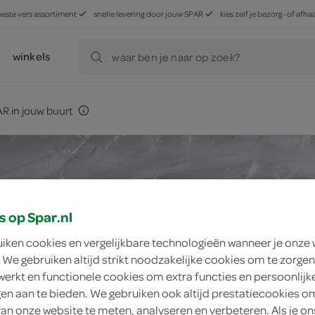
beste vers assortiment
snelle levering door jouw SPAR
kies zelf je bezorg- of af
winkels
waar ben je naar op zoek?
R in jouw buurt
s op Spar.nl
uiken cookies en vergelijkbare technologieën wanneer je onze
 We gebruiken altijd strikt noodzakelijke cookies om te zorgen
werkt en functionele cookies om extra functies en persoonlijk
ngen aan te bieden. We gebruiken ook altijd prestatiecookies o
van onze website te meten, analyseren en verbeteren. Als je on