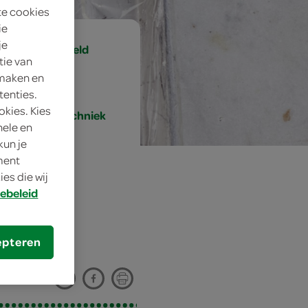
te cookies
ie
je
gemiddeld
tie van
 maken en
30 min.
tenties.
okies. Kies
kooktechniek
nele en
kun je
oment
es die wij
ebeleid
epteren