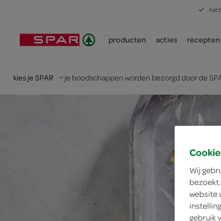
het 
producten
acties
recepten
kies je SPAR
je boodschappen worden bezorgd door de SPA
Cookie
Wij gebr
bezoekt.
website 
instelli
gebruik 