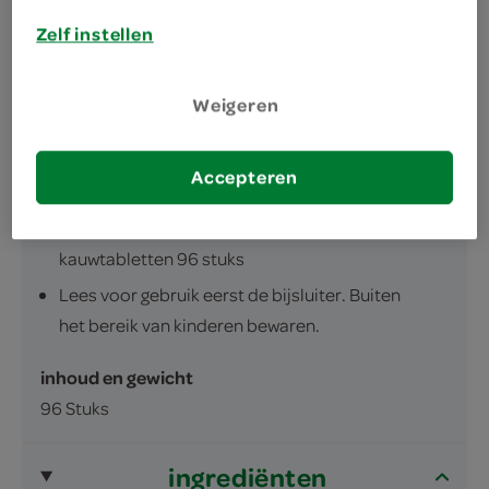
Zelf instellen
Weigeren
omschrijving
Accepteren
Rennie Maagbeschermer Pepermuntsmaak
kauwtabletten 96 stuks
Lees voor gebruik eerst de bijsluiter. Buiten
het bereik van kinderen bewaren.
inhoud en gewicht
96 Stuks
ingrediënten