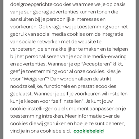
doelgroepgerichte cookies waarmee we je op basis
van je surfgedrag advertenties kunnen tonen die
Rennie
aansluiten bij je persoonlijke interesses en
12
.
voorkeuren. Ook vragen we je toestemming voor het
89
gebruik van social media cookies om de integratie
van sociale netwerken met de website te
96 Stuks
verbeteren, delen makkelijker te maken en te helpen
bij het personaliseren van je sociale media-ervaring
en advertenties. Wanneer je op “Accepteren” klikt,
Let op: aanbiedingen zijn niet zichtbaar bij de
geef je toestemming voor al onze cookies. Kies je
producten, maar worden wél automatisch
voor “Weigeren”? Dan worden alleen de strikt
noodzakelijke, functionele en prestatiecookies
verwerkt in de winkelmand.
geplaatst. Wanneer je zelf je voorkeuren wil instellen
kun je kiezen voor “zelf instellen”. Je kunt jouw
cookie-instellingen op elk moment aanpassen en je
bij brandend maagzuur
toestemming intrekken. Meer informatie over de
Helpt bij zure oprispingen
cookies die wij gebruiken en hoe je ze kunt beheren,
Met pepermunt smaak
vind je in ons cookiebeleid.
cookiebeleid