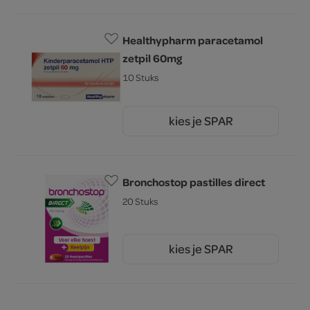
Healthypharm paracetamol
zetpil 60mg
10 Stuks
kies je SPAR
3.
49
Bronchostop pastilles direct
20 Stuks
kies je SPAR
12.
99