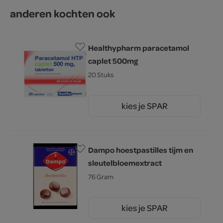
anderen kochten ook
Healthypharm paracetamol
caplet 500mg
20 Stuks
kies je SPAR
1.
49
Dampo hoestpastilles tijm en
sleutelbloemextract
76 Gram
kies je SPAR
6.
29