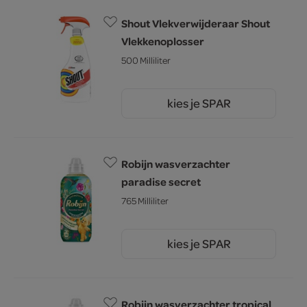
Shout Vlekverwijderaar Shout
Vlekkenoplosser
500 Milliliter
kies je SPAR
4.
89
Robijn wasverzachter
paradise secret
765 Milliliter
kies je SPAR
8.
49
Robijn wasverzachter tropical