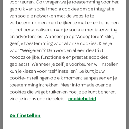
voorkeuren. Ook vragen we je toestemming voor het
gebruik van social media cookies om de integratie
Robijn
van sociale netwerken met de website te
verbeteren, delen makkelijker te maken en te helpen
18
.
49
bij het personaliseren van je sociale media-ervaring
en advertenties. Wanneer je op “Accepteren” klikt,
665 Milliliter
geef je toestemming voor al onze cookies. Kies je
voor “Weigeren”? Dan worden alleen de strikt
noodzakelijke, functionele en prestatiecookies
Let op: aanbiedingen zijn niet zichtbaar bij de
geplaatst. Wanneer je zelf je voorkeuren wil instellen
kun je kiezen voor “zelf instellen”. Je kunt jouw
producten, maar worden wél automatisch
cookie-instellingen op elk moment aanpassen en je
verwerkt in de winkelmand.
toestemming intrekken. Meer informatie over de
cookies die wij gebruiken en hoe je ze kunt beheren,
vind je in ons cookiebeleid.
cookiebeleid
Zelf instellen