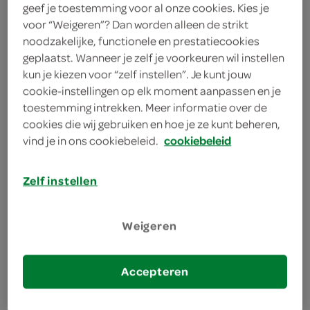
geef je toestemming voor al onze cookies. Kies je
voor “Weigeren”? Dan worden alleen de strikt
Robijn
noodzakelijke, functionele en prestatiecookies
665 Milliliter
geplaatst. Wanneer je zelf je voorkeuren wil instellen
kun je kiezen voor “zelf instellen”. Je kunt jouw
cookie-instellingen op elk moment aanpassen en je
Let op: aanbiedingen zijn niet zichtbaar bij de
toestemming intrekken. Meer informatie over de
producten, maar worden wél automatisch
cookies die wij gebruiken en hoe je ze kunt beheren,
verwerkt in de winkelmand.
vind je in ons cookiebeleid.
cookiebeleid
Zelf instellen
Weigeren
omschrijving
Accepteren
inhoud en gewicht