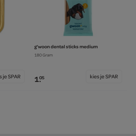
g'woon dental sticks medium
180 Gram
s je SPAR
kies je SPAR
1.
05