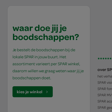
waar doe jij je
boodschappen?
Je bestelt de boodschappen bij de
lokale SPAR in jouw buurt. Het
assortiment varieert per SPAR winkel,
over S
daarom willen we graag weten waar jij je
het verh
boodschappen doet.
SPAR
vis
SPAR
for
kies je winkel
SPAR
MV
SPAR
ac
SPAR
ges