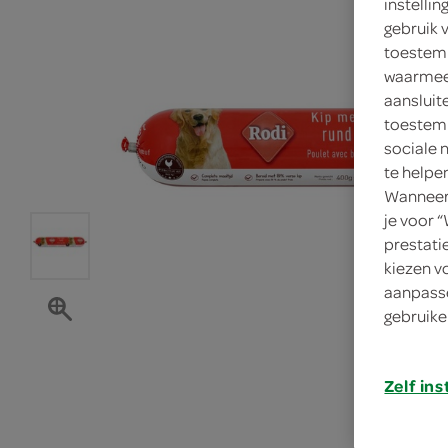
instelli
gebruik 
toestemm
waarmee 
aansluit
toestemm
sociale 
te helpe
Wanneer 
je voor 
prestati
kiezen v
aanpasse
gebruike
Zelf ins