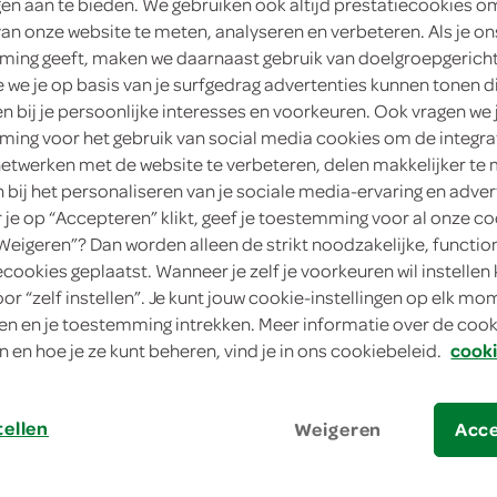
ngen aan te bieden. We gebruiken ook altijd prestatiecookies o
van onze website te meten, analyseren en verbeteren. Als je on
2
.
15
ing geeft, maken we daarnaast gebruik van doelgroepgerich
we je op basis van je surfgedrag advertenties kunnen tonen d
en bij je persoonlijke interesses en voorkeuren. Ook vragen we 
400 Gram
ing voor het gebruik van social media cookies om de integra
netwerken met de website te verbeteren, delen makkelijker te
in winkelmand
n bij het personaliseren van je sociale media-ervaring en adver
je op “Accepteren” klikt, geef je toestemming voor al onze co
“Weigeren”? Dan worden alleen de strikt noodzakelijke, functio
Let op: aanbiedingen zijn niet zichtba
ecookies geplaatst. Wanneer je zelf je voorkeuren wil instellen 
verwerkt in de winkelmand.
oor “zelf instellen”. Je kunt jouw cookie-instellingen op elk m
n en je toestemming intrekken. Meer informatie over de cooki
n en hoe je ze kunt beheren, vind je in ons cookiebeleid.
cooki
makkelijk om mee te nemen
geschikt als maaltijd en snack
tellen
Weigeren
Acc
vers vlees