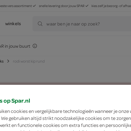
beste vers assortiment
snelle levering door jouw SPAR
kies zelf je bezorg- of af
winkels
waar ben je naar op zoek?
R in jouw buurt
ks
rodi worst kip rund
zoek winkel
s op Spar.nl
uiken cookies en vergelijkbare technologieën wanneer je onze
Rodi worst kip rund
 We gebruiken altijd strikt noodzakelijke cookies om te zorgen
werkt en functionele cookies om extra functies en persoonlijk
Rodi