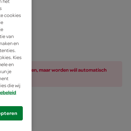
m het
s
te cookies
ie
je
tie van
 maken en
tenties.
okies. Kies
nele en
ar bij de producten, maar worden wél automatisch
kun je
oment
es die wij
ebeleid
epteren