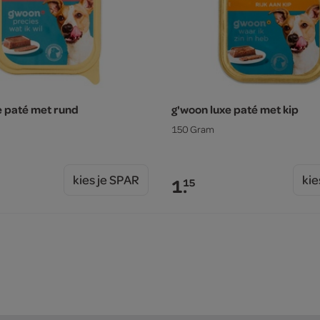
e paté met rund
g'woon luxe paté met kip
150 Gram
kies je SPAR
kie
1.
15