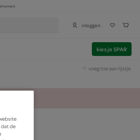
haalmoment
inloggen
kies je SPAR
voeg toe aan lijstje
 website
 dat de
e