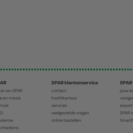
PAR
SPAR klantenservice
SPAR 
aal van
SPAR
contact
jouw e
ie en missie
hoofdkantoor
vastg
mule
services
export
O
veelgestelde vragen
SPAR
m
ademie
online bestellen
Smartf
chiedenis