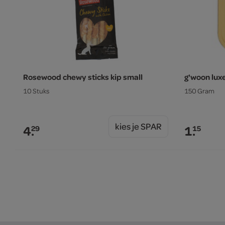
Rosewood chewy sticks kip small
g'woon lux
10 Stuks
150 Gram
kies je SPAR
4.
1.
29
15