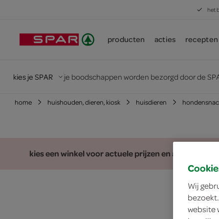
het 
producten
acties
recepten
kies je SPAR
je boodschappen worden bezorgd door de SPA
home
huishouden, dieren, kiosk
huisdieren
hondensnac
kies een winkel voor actuele prijzen en assortiment
Cookie
Wij gebr
bezoekt.
website 