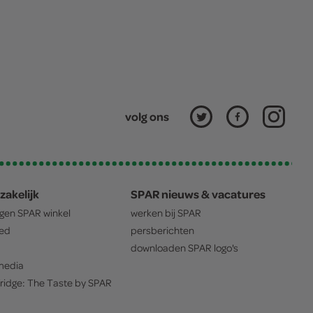
volg ons
zakelijk
SPAR nieuws & vacatures
igen
SPAR
winkel
werken bij
SPAR
oed
persberichten
downloaden
SPAR
logo's
edia
ridge: The Taste by
SPAR