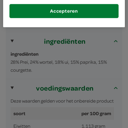
courgette
Accepteren
inhoud en gewicht
600 Gram
ingrediënten
ingrediënten
28% Prei, 24% wortel, 18% ui, 15% paprika, 15%
courgette.
voedingswaarden
Deze waarden gelden voor het onbereide product
soort
per 100 gram
Eiwitten
1.113 gram