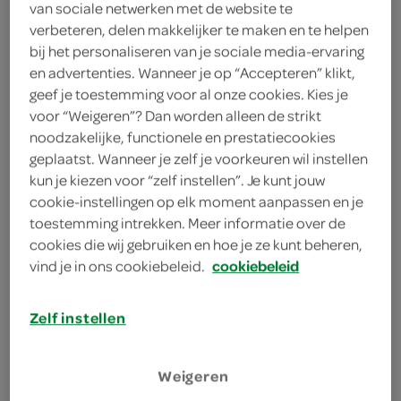
van sociale netwerken met de website te
verbeteren, delen makkelijker te maken en te helpen
600 Gram
bij het personaliseren van je sociale media-ervaring
en advertenties. Wanneer je op “Accepteren” klikt,
geef je toestemming voor al onze cookies. Kies je
Let op: aanbiedingen zijn niet zichtbaar bij de
voor “Weigeren”? Dan worden alleen de strikt
producten, maar worden wél automatisch
noodzakelijke, functionele en prestatiecookies
verwerkt in de winkelmand.
geplaatst. Wanneer je zelf je voorkeuren wil instellen
kun je kiezen voor “zelf instellen”. Je kunt jouw
cookie-instellingen op elk moment aanpassen en je
toestemming intrekken. Meer informatie over de
cookies die wij gebruiken en hoe je ze kunt beheren,
vind je in ons cookiebeleid.
cookiebeleid
Zelf instellen
omschrijving
Weigeren
Mix van gesneden prei, wortel, ui, paprika en