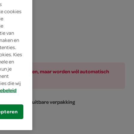
s
te cookies
ie
je
tie van
 maken en
tenties.
okies. Kies
nele en
kun je
ar bij de producten, maar worden wél automatisch
oment
es die wij
ebeleid
eloning in hersluitbare verpakking
epteren