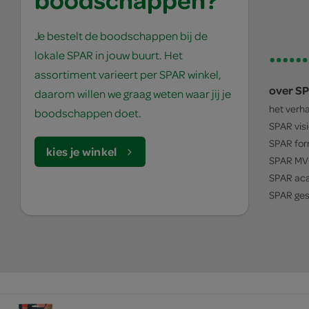
Je bestelt de boodschappen bij de
lokale SPAR in jouw buurt. Het
assortiment varieert per SPAR winkel,
over S
daarom willen we graag weten waar jij je
het verh
boodschappen doet.
SPAR
vis
SPAR
for
kies je winkel
SPAR
MV
SPAR
ac
SPAR
ges
© 1932 - 2026 - SPAR Holding B.V.
algemene voorwaarden