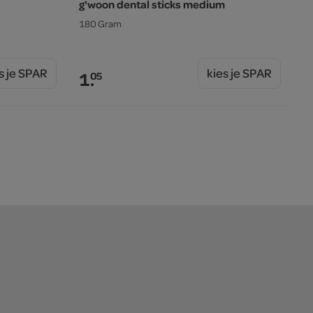
g'woon dental sticks medium
180 Gram
s je SPAR
kies je SPAR
1.
05