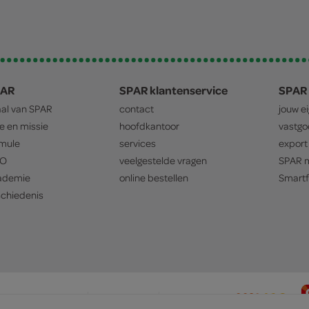
PAR
SPAR klantenservice
SPAR 
aal van
SPAR
contact
jouw e
ie en missie
hoofdkantoor
vastg
mule
services
export
O
veelgestelde vragen
SPAR
m
ademie
online bestellen
Smartf
chiedenis
privacyverklaring
cookiebeleid
prijsbeleid