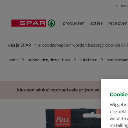
het 
producten
acties
recepten
kies je SPAR
je boodschappen worden bezorgd door de SPA
home
huishouden, dieren, kiosk
huisdieren
hondensnac
kies een winkel voor actuele prijzen en assortiment
Cookie
Wij gebr
bezoekt.
website 
instelli