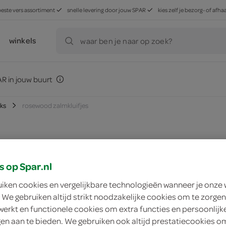
beste vers assortiment
snelle levering door jouw SPAR
kies zelf je bezorg- of af
winkels
waar ben je naar op zoek?
R in jouw buurt
ks
rosewood zalmkluifjes
zoek winkel
s op Spar.nl
uiken cookies en vergelijkbare technologieën wanneer je onze
Rosewood zalmklui
 We gebruiken altijd strikt noodzakelijke cookies om te zorgen
werkt en functionele cookies om extra functies en persoonlijk
ngen aan te bieden. We gebruiken ook altijd prestatiecookies o
Rosewood