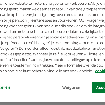
van onze website te meten, analyseren en verbeteren. Als je on
4
.
ing geeft, maken we daarnaast gebruik van doelgroepgerich
39
we je op basis van je surfgedrag advertenties kunnen tonen d
en bij je persoonlijke interesses en voorkeuren. Ook vragen we 
150 Gram
ing voor het gebruik van social media cookies om de integra
netwerken met de website te verbeteren, delen makkelijker te
in winkelmand
n bij het personaliseren van je sociale media-ervaring en adver
je op “Accepteren” klikt, geef je toestemming voor al onze co
“Weigeren”? Dan worden alleen de strikt noodzakelijke, functio
ecookies geplaatst. Wanneer je zelf je voorkeuren wil instellen 
Let op: aanbiedingen zijn niet zichtba
oor “zelf instellen”. Je kunt jouw cookie-instellingen op elk m
verwerkt in de winkelmand.
n en je toestemming intrekken. Meer informatie over de cooki
n en hoe je ze kunt beheren, vind je in ons cookiebeleid.
cooki
zalmkluifjes voor honden als smakelijke b
tellen
Weigeren
Acc
kleine zalmkluifjes
in een handige hersluitbare verpakking