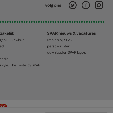
volg ons
zakelijk
SPAR nieuws & vacatures
igen
SPAR
winkel
werken bij
SPAR
oed
persberichten
downloaden
SPAR
logo's
edia
ridge: The Taste by
SPAR