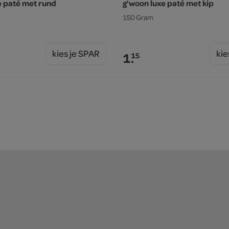
e paté met rund
g'woon luxe paté met kip
150 Gram
kies je SPAR
kie
1.
15