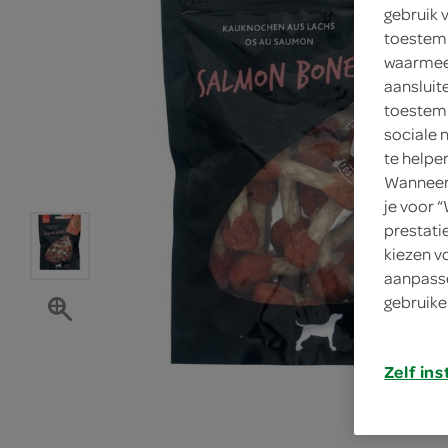
gebruik 
toestemm
waarmee 
aansluit
toestemm
sociale 
te helpe
Wanneer 
je voor 
prestati
kiezen v
aanpasse
gebruike
Zelf ins