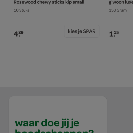
Rosewood chewy sticks kip small
g'woon lux
10 Stuks
150 Gram
kies je SPAR
4.
1.
29
15
waar doe jij je
boodschappen?