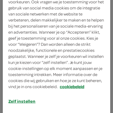
voorkeuren. Ook vragen we je toestemming voor het
gebruik van social media cookies om de integratie
Sansanuch
van sociale netwerken met de website te
verbeteren, delen makkelijker te maken en te helpen
3
.
99
bij het personaliseren van je sociale media-ervaring
en advertenties. Wanneer je op “Accepteren” klikt,
285 Gram
geef je toestemming voor al onze cookies. Kies je
voor “Weigeren”? Dan worden alleen de strikt
noodzakelijke, functionele en prestatiecookies
Let op: aanbiedingen zijn niet zichtbaar bij de
geplaatst. Wanneer je zelf je voorkeuren wil instellen
kun je kiezen voor “zelf instellen”. Je kunt jouw
producten, maar worden wél automatisch
cookie-instellingen op elk moment aanpassen en je
verwerkt in de winkelmand.
toestemming intrekken. Meer informatie over de
cookies die wij gebruiken en hoe je ze kunt beheren,
vind je in ons cookiebeleid.
cookiebeleid
Zelf instellen