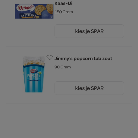
Kaas-Ui
150 Gram
kies je SPAR
2.
25
Jimmy's popcorn tub zout
90 Gram
kies je SPAR
1.
99