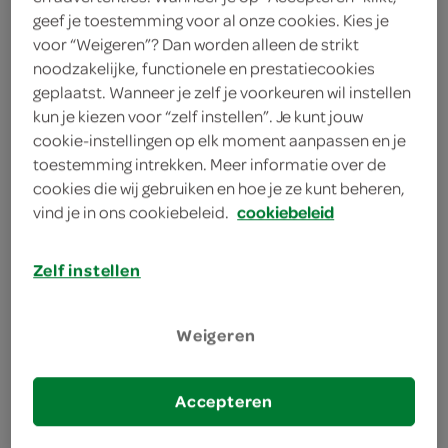
geef je toestemming voor al onze cookies. Kies je
Let op: aanbiedingen zijn niet zichtbaar bij de
voor “Weigeren”? Dan worden alleen de strikt
producten, maar worden wél automatisch
noodzakelijke, functionele en prestatiecookies
verwerkt in de winkelmand.
geplaatst. Wanneer je zelf je voorkeuren wil instellen
kun je kiezen voor “zelf instellen”. Je kunt jouw
cookie-instellingen op elk moment aanpassen en je
Tosti club the ham / kaas tosti rijk belegde ham-
toestemming intrekken. Meer informatie over de
kaastosti met gesmolten kaas, ideaal als stevige lunch
cookies die wij gebruiken en hoe je ze kunt beheren,
of makkelijke avondsnack
vind je in ons cookiebeleid.
cookiebeleid
de klassieke favoriet
Zelf instellen
goudgeel gebakken tosti
heerlijk met onze originele tosti saus
Weigeren
Accepteren
omschrijving