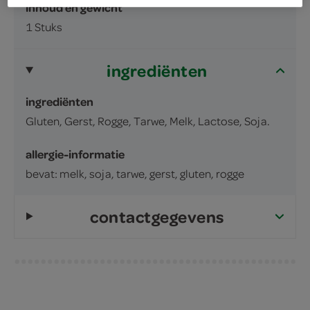
inhoud en gewicht
1 Stuks
ingrediënten
ingrediënten
Gluten, Gerst, Rogge, Tarwe, Melk, Lactose, Soja.
allergie-informatie
bevat: melk, soja, tarwe, gerst, gluten, rogge
contactgegevens