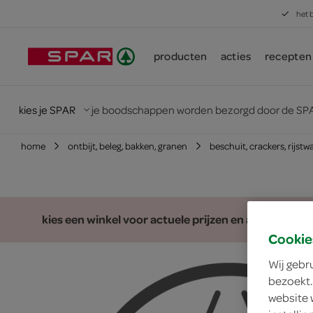
het 
producten
acties
recepten
kies je SPAR
je boodschappen worden bezorgd door de SPA
home
ontbijt, beleg, bakken, granen
beschuit, crackers, rijstw
kies een winkel voor actuele prijzen en assortiment
Cookie
Wij gebr
bezoekt.
website 