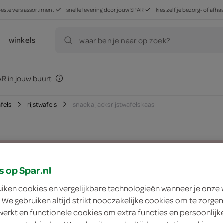
beste vers assortiment
snelle levering door jouw SPAR
kies zelf je bezorg- of af
winkels
waar ben je naar op zoek?
R in jouw buurt
afels
rijstwafels
snack a jacks rijstwafels kaas
zoek winkel
s op Spar.nl
uiken cookies en vergelijkbare technologieën wanneer je onze
Snack a Jacks rijst
 We gebruiken altijd strikt noodzakelijke cookies om te zorgen
werkt en functionele cookies om extra functies en persoonlijk
Snack a Jacks