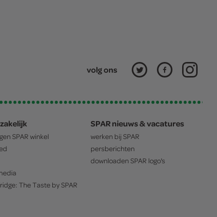
volg ons
zakelijk
SPAR nieuws & vacatures
igen
SPAR
winkel
werken bij
SPAR
oed
persberichten
downloaden
SPAR
logo's
edia
ridge: The Taste by
SPAR