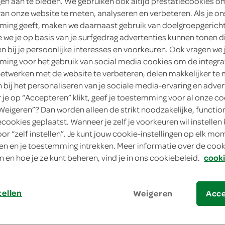
ngen aan te bieden. We gebruiken ook altijd prestatiecookies o
3 Stuks
van onze website te meten, analyseren en verbeteren. Als je on
ing geeft, maken we daarnaast gebruik van doelgroepgerich
Dit product is niet meer leverbaar vanuit 
we je op basis van je surfgedrag advertenties kunnen tonen d
en bij je persoonlijke interesses en voorkeuren. Ook vragen we 
ing voor het gebruik van social media cookies om de integra
Let op: aanbiedingen zijn niet zichtba
netwerken met de website te verbeteren, delen makkelijker te
verwerkt in de winkelmand.
n bij het personaliseren van je sociale media-ervaring en adver
je op “Accepteren” klikt, geef je toestemming voor al onze co
“Weigeren”? Dan worden alleen de strikt noodzakelijke, functio
luchtige rijstwafels met kaassmaak voor e
ecookies geplaatst. Wanneer je zelf je voorkeuren wil instellen 
oor “zelf instellen”. Je kunt jouw cookie-instellingen op elk m
een luchtige rijst- en maïssnack in een h
n en je toestemming intrekken. Meer informatie over de cooki
vol van smaak en lekker verantwoord
n en hoe je ze kunt beheren, vind je in ons cookiebeleid.
cooki
lekker voor bij de thee, voor de hartige 
lekkers tussendoor
tellen
Weigeren
Acc