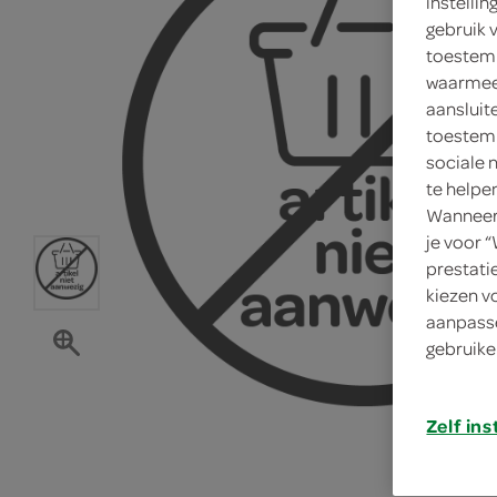
instelli
gebruik 
toestemm
waarmee 
aansluit
toestemm
sociale 
te helpe
Wanneer 
je voor 
prestati
kiezen v
aanpasse
gebruike
Zelf ins