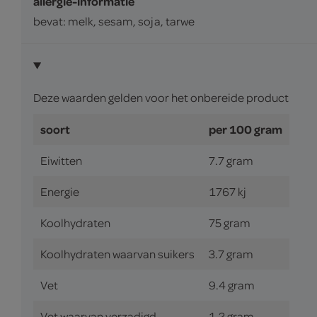
allergie-informatie
bevat: melk, sesam, soja, tarwe
Deze waarden gelden voor het onbereide product
soort
per 100 gram
Eiwitten
7.7 gram
Energie
1767 kj
Koolhydraten
75 gram
Koolhydraten waarvan suikers
3.7 gram
Vet
9.4 gram
Vet waarvan verzadigd
1.2 gram