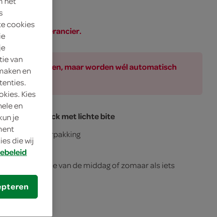
m het
s
te cookies
SPAR of de leverancier.
ie
je
tie van
ar bij de producten, maar worden wél automatisch
 maken en
tenties.
okies. Kies
nele en
en hartige snack met lichte bite
kun je
oment
andige portieverpakking
es die wij
ebeleid
trek, aan het einde van de middag of zomaar als iets
epteren