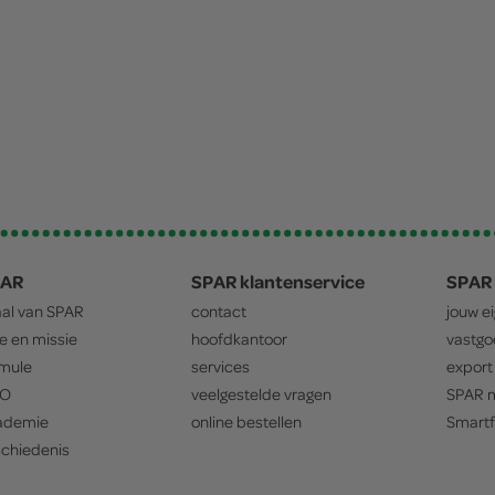
PAR
SPAR klantenservice
SPAR 
aal van
SPAR
contact
jouw e
ie en missie
hoofdkantoor
vastg
mule
services
export
O
veelgestelde vragen
SPAR
m
ademie
online bestellen
Smartf
chiedenis