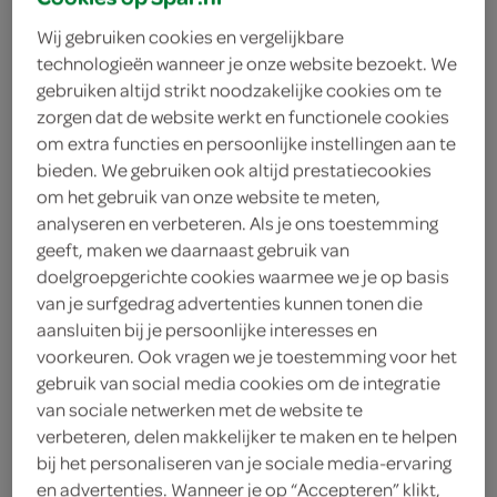
Wij gebruiken cookies en vergelijkbare
Soma
technologieën wanneer je onze website bezoekt. We
2
.
gebruiken altijd strikt noodzakelijke cookies om te
09
zorgen dat de website werkt en functionele cookies
om extra functies en persoonlijke instellingen aan te
375 Gram
bieden. We gebruiken ook altijd prestatiecookies
om het gebruik van onze website te meten,
analyseren en verbeteren. Als je ons toestemming
Let op: aanbiedingen zijn niet zichtbaar bij de
geeft, maken we daarnaast gebruik van
doelgroepgerichte cookies waarmee we je op basis
producten, maar worden wél automatisch
van je surfgedrag advertenties kunnen tonen die
verwerkt in de winkelmand.
aansluiten bij je persoonlijke interesses en
voorkeuren. Ook vragen we je toestemming voor het
gebruik van social media cookies om de integratie
Met SPAR's Roggebrood Walkorn, voeg je smaakvolle
van sociale netwerken met de website te
variatie toe aan elke maaltijd.
verbeteren, delen makkelijker te maken en te helpen
bij het personaliseren van je sociale media-ervaring
Lange houdbaarheid, verlies geen kwaliteit
en advertenties. Wanneer je op “Accepteren” klikt,