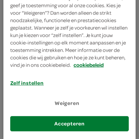
Unieke textuur en smaak behoud
geef je toestemming voor al onze cookies. Kies je
Veelzijdig combineerbaar met beleg
voor “Weigeren”? Dan worden alleen de strikt
noodzakelijke, functionele en prestatiecookies
geplaatst. Wanneer je zelf je voorkeuren wil instellen
kun je kiezen voor “zelf instellen”. Je kunt jouw
cookie-instellingen op elk moment aanpassen en je
toestemming intrekken. Meer informatie over de
cookies die wij gebruiken en hoe je ze kunt beheren,
omschrijving
vind je in ons cookiebeleid.
cookiebeleid
Roggebrood Walkorn voor jouw essentiële
Zelf instellen
maaltijden Voor een voedzaam, vezelrijk en
eiwitrijk brood, biedt SPAR je de Soma Roggebrood
Weigeren
Walkorn in een handige zak van 375 gram. Dit bruine
meergranenbrood is gebakken volgens de
traditionele Waldkorn-receptuur en zit boordevol
Accepteren
smaakvolle zonnebloempitten. Met ons eigen