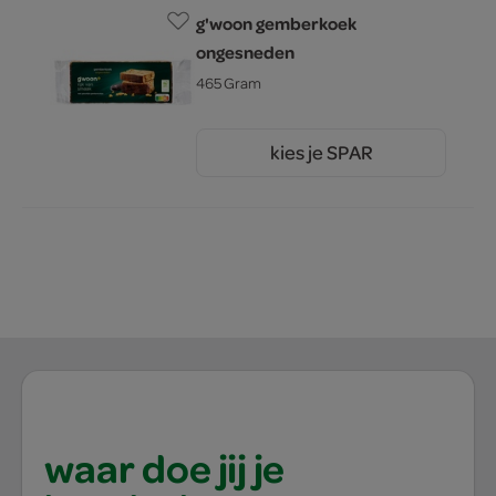
g'woon gemberkoek
ongesneden
465 Gram
kies je SPAR
2.
25
waar doe jij je