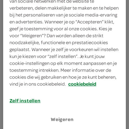
van sociale netwerken met de website te
1 Liter
verbeteren, delen makkelijker te maken en te helpen
bij het personaliseren van je sociale media-ervaring
en advertenties. Wanneer je op “Accepteren” klikt,
Let op: aanbiedingen zijn niet zichtbaar bij de
geef je toestemming voor al onze cookies. Kies je
producten, maar worden wél automatisch
voor “Weigeren”? Dan worden alleen de strikt
verwerkt in de winkelmand.
noodzakelijke, functionele en prestatiecookies
geplaatst. Wanneer je zelf je voorkeuren wil instellen
kun je kiezen voor “zelf instellen”. Je kunt jouw
cookie-instellingen op elk moment aanpassen en je
toestemming intrekken. Meer informatie over de
cookies die wij gebruiken en hoe je ze kunt beheren,
vind je in ons cookiebeleid.
cookiebeleid
omschrijving
Zelf instellen
Gearomatiseerde drank met natuurlijk
Weigeren
aroma