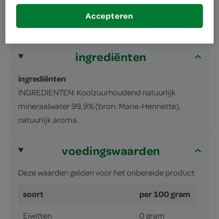
inhoud en gewicht
Accepteren
1 Liter
ingrediënten
ingrediënten
INGREDIENTEN: Koolzuurhoudend natuurlijk
mineraalwater 99,9% (bron: Marie-Henriette),
natuurlijk aroma.
voedingswaarden
Deze waarden gelden voor het onbereide product
soort
per 100 gram
Eiwitten
0 gram