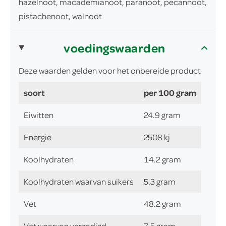
hazelnoot, macademianoot, paranoot, pecannoot,
pistachenoot, walnoot
voedingswaarden
Deze waarden gelden voor het onbereide product
soort
per 100 gram
Eiwitten
24.9 gram
Energie
2508 kj
Koolhydraten
14.2 gram
Koolhydraten waarvan suikers
5.3 gram
Vet
48.2 gram
Vet waarvan verzadigd
7.5 gram