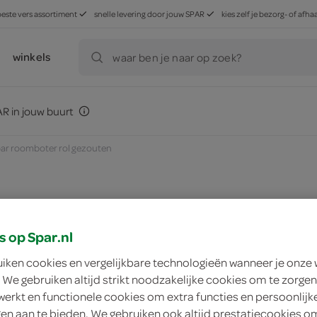
beste vers assortiment
snelle levering door jouw SPAR
kies zelf je bezorg- of af
winkels
waar ben je naar op zoek?
R in jouw buurt
ar roomboter rol gezouten
zoek winkel
s op Spar.nl
uiken cookies en vergelijkbare technologieën wanneer je onze
Spar roomboter rol
 We gebruiken altijd strikt noodzakelijke cookies om te zorgen
werkt en functionele cookies om extra functies en persoonlijk
Spar
ngen aan te bieden. We gebruiken ook altijd prestatiecookies o