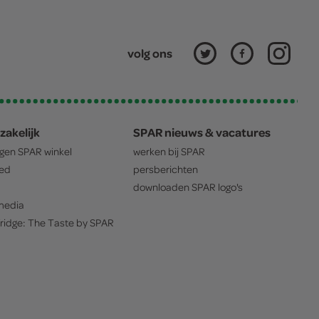
volg ons
zakelijk
SPAR nieuws & vacatures
igen
SPAR
winkel
werken bij
SPAR
oed
persberichten
downloaden
SPAR
logo's
edia
ridge: The Taste by
SPAR