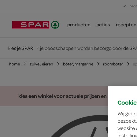
het 
producten
acties
recepten
kies je SPAR
je boodschappen worden bezorgd door de SPA
home
zuivel, eieren
boter, margarine
roomboter
sp
kies een winkel voor actuele prijzen en assortiment
Cookie
Wij gebr
bezoekt.
website 
instelli