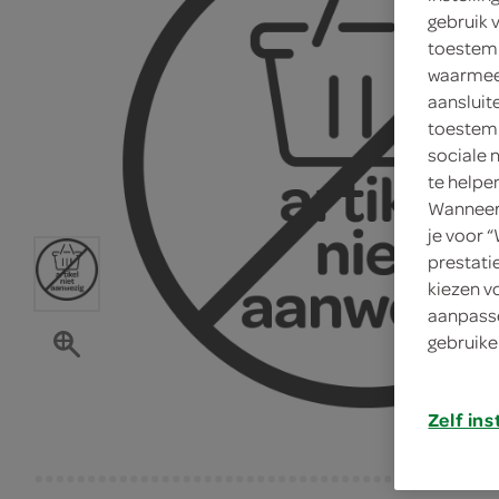
gebruik 
toestemm
waarmee 
aansluit
toestemm
sociale 
te helpe
Wanneer 
je voor 
prestati
kiezen v
aanpasse
gebruike
Zelf ins