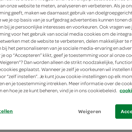
van onze website te meten, analyseren en verbeteren. Als je on
250 Gram
ing geeft, maken we daarnaast gebruik van doelgroepgerich
Dit product is niet meer leverbaar vanuit 
we je op basis van je surfgedrag advertenties kunnen tonen d
en bij je persoonlijke interesses en voorkeuren. Ook vragen we 
ing voor het gebruik van social media cookies om de integra
Let op: aanbiedingen zijn niet zichtba
netwerken met de website te verbeteren, delen makkelijker te
n bij het personaliseren van je sociale media-ervaring en adver
verwerkt in de winkelmand.
je op “Accepteren” klikt, geef je toestemming voor al onze co
“Weigeren”? Dan worden alleen de strikt noodzakelijke, functio
ecookies geplaatst. Wanneer je zelf je voorkeuren wil instellen 
seizoensvolle boter met zachte smaak voo
oor “zelf instellen”. Je kunt jouw cookie-instellingen op elk m
n en je toestemming intrekken. Meer informatie over de cooki
n en hoe je ze kunt beheren, vind je in ons cookiebeleid.
cooki
tellen
Weigeren
Acc