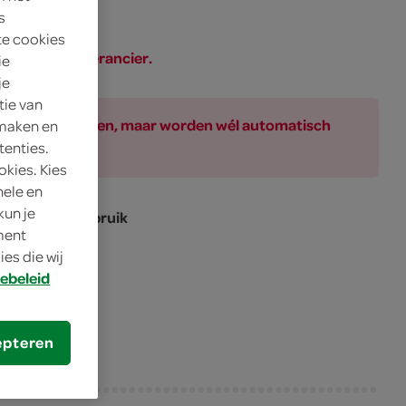
s
te cookies
SPAR of de leverancier.
ie
je
tie van
ar bij de producten, maar worden wél automatisch
 maken en
tenties.
okies. Kies
nele en
kun je
r dagelijks gebruik
oment
es die wij
ebeleid
epteren