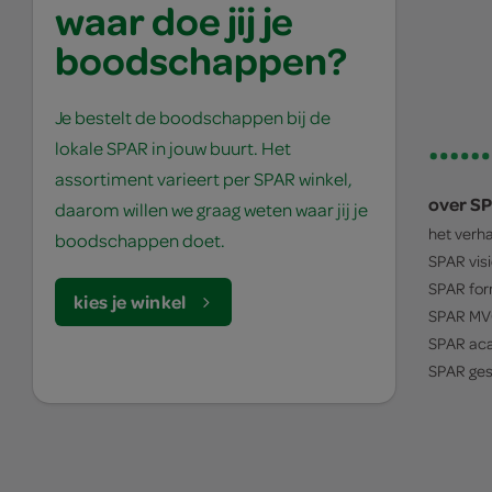
waar doe jij je
boodschappen?
Je bestelt de boodschappen bij de
lokale SPAR in jouw buurt. Het
assortiment varieert per SPAR winkel,
over S
daarom willen we graag weten waar jij je
het verh
boodschappen doet.
SPAR
vis
SPAR
for
kies je winkel
SPAR
MV
SPAR
ac
SPAR
ges