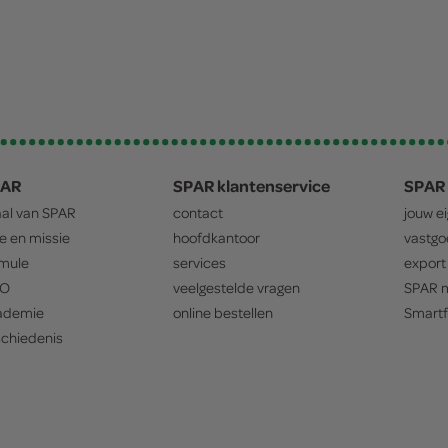
PAR
SPAR klantenservice
SPAR 
aal van
SPAR
contact
jouw e
ie en missie
hoofdkantoor
vastg
mule
services
export
O
veelgestelde vragen
SPAR
m
ademie
online bestellen
Smartf
chiedenis