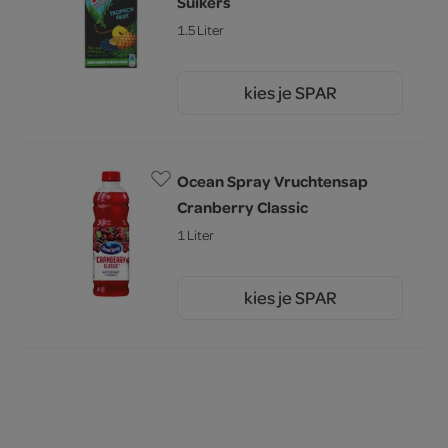
Suikers
1.5 Liter
kies je SPAR
2.
05
Ocean Spray Vruchtensap
Cranberry Classic
1 Liter
kies je SPAR
2.
75