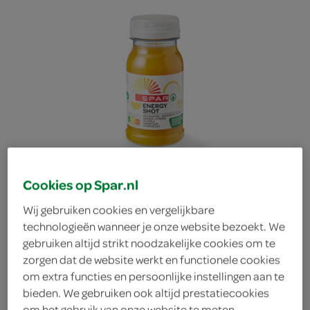
Cookies op Spar.nl
Wij gebruiken cookies en vergelijkbare
technologieën wanneer je onze website bezoekt. We
gebruiken altijd strikt noodzakelijke cookies om te
Spar vruchtensap
zorgen dat de website werkt en functionele cookies
om extra functies en persoonlijke instellingen aan te
bieden. We gebruiken ook altijd prestatiecookies
sinaasappel mandarijn
om het gebruik van onze website te meten,