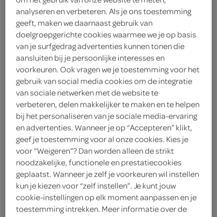
analyseren en verbeteren. Als je ons toestemming
ananas
geeft, maken we daarnaast gebruik van
doelgroepgerichte cookies waarmee we je op basis
van je surfgedrag advertenties kunnen tonen die
Spar
aansluiten bij je persoonlijke interesses en
1
.
voorkeuren. Ook vragen we je toestemming voor het
75
gebruik van social media cookies om de integratie
van sociale netwerken met de website te
125 Milliliter
verbeteren, delen makkelijker te maken en te helpen
bij het personaliseren van je sociale media-ervaring
en advertenties. Wanneer je op “Accepteren” klikt,
Let op: aanbiedingen zijn niet zichtbaar bij de
geef je toestemming voor al onze cookies. Kies je
producten, maar worden wél automatisch
voor “Weigeren”? Dan worden alleen de strikt
noodzakelijke, functionele en prestatiecookies
verwerkt in de winkelmand.
geplaatst. Wanneer je zelf je voorkeuren wil instellen
kun je kiezen voor “zelf instellen”. Je kunt jouw
cookie-instellingen op elk moment aanpassen en je
pak een fles vol fruitige dorstlesser met sinaasappel,
toestemming intrekken. Meer informatie over de
mandarijn en ananas, lekker bij het ontbijt of als frisse