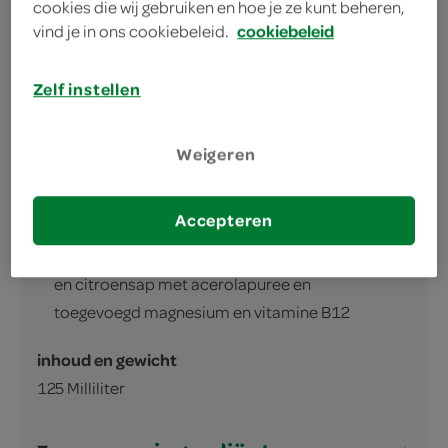
cookies die wij gebruiken en hoe je ze kunt beheren,
opkikker midden op de dag
vind je in ons cookiebeleid.
cookiebeleid
Zelf instellen
Weigeren
omschrijving
Accepteren
Sinaasappel-, mandarijn-, ananas-, gember-
en citroensap met acerolapuree en
toegevoegd magnesium en vitamine B12
inhoud en gewicht
125 Milliliter