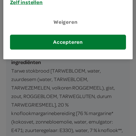
Zelf instellen
knoflookmargarinebereiding, diepvries
inhoud en gewicht
Weigeren
175 Gram
Accepteren
ingrediënten
ingrediënten
Tarwe stokbrood [TARWEBLOEM, water,
zuurdesem (water, TARWEBLOEM,
TARWEZEMELEN, volkoren ROGGEMEEL), gist,
zout, ROGGEBLOEM, TARWEGLUTEN, durum
TARWEGRIESMEEL], 20 %
knoflookmargarinebereiding [76 % margarine*
(kokosvet, zonnebloemolie, water, emulgator:
E471; zuurteregelaar: E330), water, 7 % knoflook**,