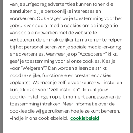
1
.
05
van je surfgedrag advertenties kunnen tonen die
aansluiten bij je persoonlijke interesses en
175 Gram
voorkeuren. Ook vragen we je toestemming voor het
gebruik van social media cookies om de integratie
van sociale netwerken met de website te
Let op: aanbiedingen zijn niet zichtbaar bij de
verbeteren, delen makkelijker te maken en te helpen
bij het personaliseren van je sociale media-ervaring
producten, maar worden wél automatisch
en advertenties. Wanneer je op “Accepteren” klikt,
verwerkt in de winkelmand.
geef je toestemming voor al onze cookies. Kies je
voor “Weigeren”? Dan worden alleen de strikt
noodzakelijke, functionele en prestatiecookies
geplaatst. Wanneer je zelf je voorkeuren wil instellen
kun je kiezen voor “zelf instellen”. Je kunt jouw
cookie-instellingen op elk moment aanpassen en je
toestemming intrekken. Meer informatie over de
cookies die wij gebruiken en hoe je ze kunt beheren,
omschrijving
vind je in ons cookiebeleid.
cookiebeleid
Stokbrood gevuld met 15%