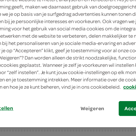
ing geeft, maken we daarnaast gebruik van doelgroepgerich
8
.
99
we je op basis van je surfgedrag advertenties kunnen tonen d
en bij je persoonlijke interesses en voorkeuren. Ook vragen we 
ing voor het gebruik van social media cookies om de integra
16 Stuks
netwerken met de website te verbeteren, delen makkelijker te
n bij het personaliseren van je sociale media-ervaring en adver
in winkelmand
je op “Accepteren” klikt, geef je toestemming voor al onze co
“Weigeren”? Dan worden alleen de strikt noodzakelijke, functio
ecookies geplaatst. Wanneer je zelf je voorkeuren wil instellen 
Let op: aanbiedingen zijn niet zichtba
oor “zelf instellen”. Je kunt jouw cookie-instellingen op elk m
n en je toestemming intrekken. Meer informatie over de cooki
verwerkt in de winkelmand.
n en hoe je ze kunt beheren, vind je in ons cookiebeleid.
cooki
tellen
Weigeren
Acc