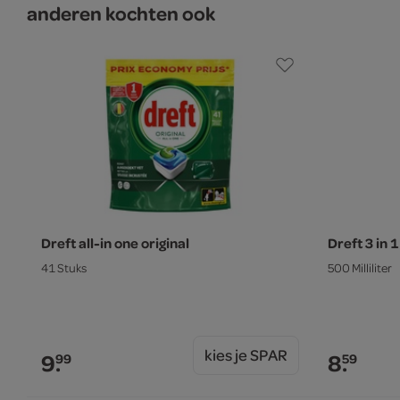
anderen kochten ook
Dreft all-in one original
Dreft 3 in
41 Stuks
500 Milliliter
kies je SPAR
9.
8.
99
59