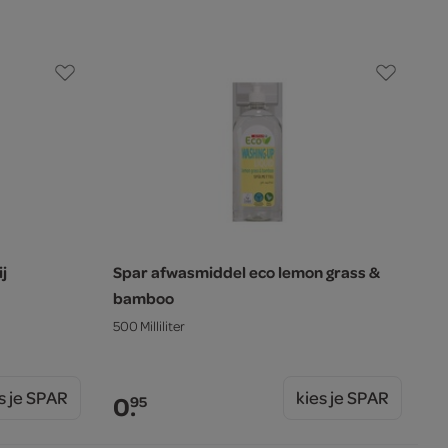
j
Spar afwasmiddel eco lemon grass &
bamboo
500 Milliliter
s je SPAR
kies je SPAR
0.
95