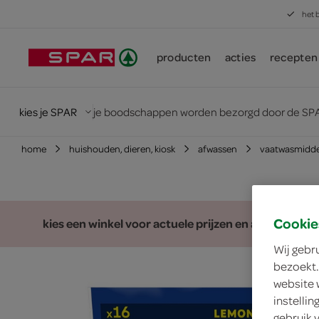
het 
producten
acties
recepten
kies je SPAR
je boodschappen worden bezorgd door de SPA
home
huishouden, dieren, kiosk
afwassen
vaatwasmidde
Cookie
kies een winkel voor actuele prijzen en assortiment
Wij gebr
bezoekt.
website 
instelli
gebruik 