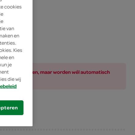
te cookies
ie
je
tie van
 maken en
tenties.
okies. Kies
nele en
kun je
ar bij de producten, maar worden wél automatisch
oment
es die wij
ebeleid
epteren