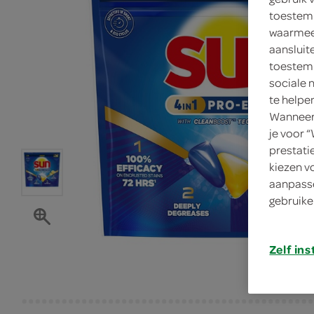
toestemm
waarmee 
aansluit
toestemm
sociale 
te helpe
Wanneer 
je voor 
prestati
kiezen v
aanpasse
gebruike
Zelf ins