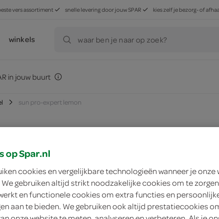
beste vers assortiment
snelle levering door jouw SPAR
kies zelf je bezorg- of af
winkels
waar ben je naar op zoek?
R in jouw buurt
l
sun pro-expert lemon
s op Spar.nl
zoek winkel
uiken cookies en vergelijkbare technologieën wanneer je onze
 We gebruiken altijd strikt noodzakelijke cookies om te zorgen
Sun pro-expert le
werkt en functionele cookies om extra functies en persoonlijk
ngen aan te bieden. We gebruiken ook altijd prestatiecookies o
Sun
van onze website te meten, analyseren en verbeteren. Als je on