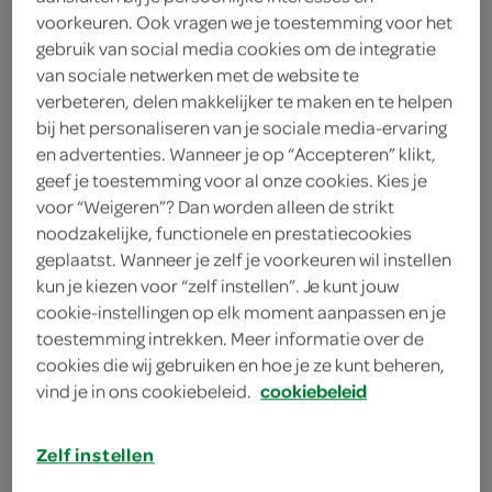
voorkeuren. Ook vragen we je toestemming voor het
< 25 jaar? Laat je
gebruik van social media cookies om de integratie
legitimatie zien
van sociale netwerken met de website te
verbeteren, delen makkelijker te maken en te helpen
< 18 jaar verkopen wij
meer
bij het personaliseren van je sociale media-ervaring
geen alcohol
informatie
en advertenties. Wanneer je op “Accepteren” klikt,
300 Milliliter
geef je toestemming voor al onze cookies. Kies je
voor “Weigeren”? Dan worden alleen de strikt
noodzakelijke, functionele en prestatiecookies
Let op: aanbiedingen zijn niet zichtbaar bij de
geplaatst. Wanneer je zelf je voorkeuren wil instellen
kun je kiezen voor “zelf instellen”. Je kunt jouw
producten, maar worden wél automatisch
cookie-instellingen op elk moment aanpassen en je
verwerkt in de winkelmand.
toestemming intrekken. Meer informatie over de
cookies die wij gebruiken en hoe je ze kunt beheren,
vind je in ons cookiebeleid.
cookiebeleid
Proef de herfst met Texels dieprode bock!
Authentiek Texels herfstbier
Zelf instellen
Dieprode karamel kick