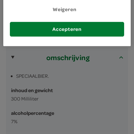
Geniet met 7% alcoholpercentage
Weigeren
Accepteren
omschrijving
SPECIAALBIER.
inhoud en gewicht
300 Milliliter
alcoholpercentage
7%