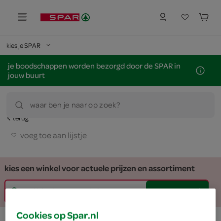
kies je SPAR
je boodschappen worden bezorgd door de SPAR in
jouw buurt
waar ben je naar op zoek?
terug
voeg toe aan lijstje
kies een winkel voor actuele prijzen en assortiment
zoek winkel
Cookies op Spar.nl