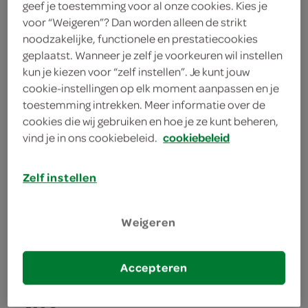
3
.
69
geef je toestemming voor al onze cookies. Kies je
voor “Weigeren”? Dan worden alleen de strikt
noodzakelijke, functionele en prestatiecookies
500 Gram
geplaatst. Wanneer je zelf je voorkeuren wil instellen
kun je kiezen voor “zelf instellen”. Je kunt jouw
cookie-instellingen op elk moment aanpassen en je
Let op: aanbiedingen zijn niet zichtbaar bij de
toestemming intrekken. Meer informatie over de
producten, maar worden wél automatisch
cookies die wij gebruiken en hoe je ze kunt beheren,
verwerkt in de winkelmand.
vind je in ons cookiebeleid.
cookiebeleid
Zelf instellen
Weigeren
omschrijving
Accepteren
inhoud en gewicht