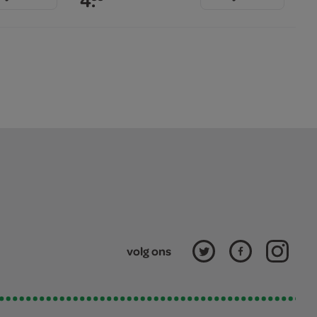
4.
volg ons