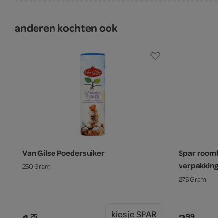
anderen kochten ook
Van Gilse Poedersuiker
Spar room
verpakking
250 Gram
275 Gram
kies je SPAR
25
99