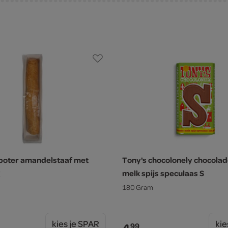
boter amandelstaaf met
Tony's chocolonely chocolad
melk spijs speculaas S
180 Gram
kies je SPAR
kie
99