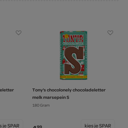
eletter
Tony's chocolonely chocoladeletter
melk marsepein S
180 Gram
s je SPAR
kies je SPAR
99