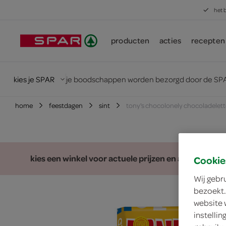
het 
producten
acties
recepten
kies je SPAR
je boodschappen worden bezorgd door de SPA
home
feestdagen
sint
tony's chocolonely chocoladelett
kies een winkel voor actuele prijzen en assortiment
Cookie
Wij gebr
bezoekt.
website 
instelli