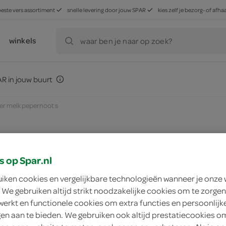
beste vers assortiment
snelle levering door jouw SPAR
kies zelf je bezorg- of af
winkels
waar ben je naar op zoek?
R in jouw buurt
er melk pepernoot s
zoek winkel
s op Spar.nl
uiken cookies en vergelijkbare technologieën wanneer je onze
 We gebruiken altijd strikt noodzakelijke cookies om te zorgen
Tony's chocolonely
werkt en functionele cookies om extra functies en persoonlijk
ngen aan te bieden. We gebruiken ook altijd prestatiecookies o