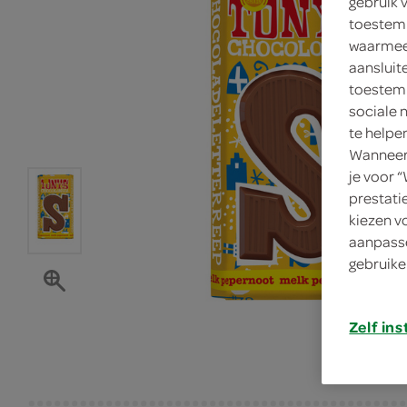
gebruik 
toestemm
waarmee 
aansluit
toestemm
sociale 
te helpe
Wanneer 
je voor 
prestati
kiezen v
aanpasse
gebruike
Zelf ins