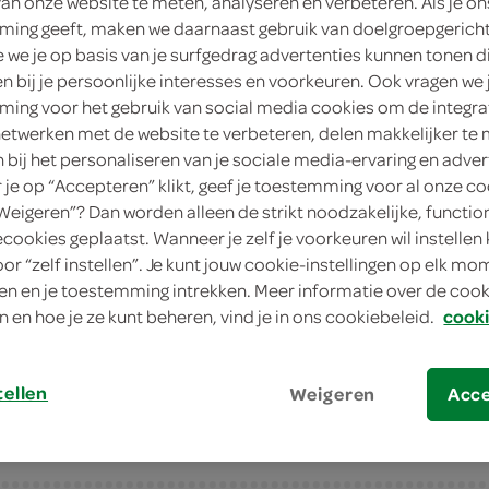
pepernoot S
van onze website te meten, analyseren en verbeteren. Als je on
ing geeft, maken we daarnaast gebruik van doelgroepgerich
we je op basis van je surfgedrag advertenties kunnen tonen d
Tony's chocolonely
en bij je persoonlijke interesses en voorkeuren. Ook vragen we 
2
.
ing voor het gebruik van social media cookies om de integra
99
netwerken met de website te verbeteren, delen makkelijker te
n bij het personaliseren van je sociale media-ervaring en adver
90 Gram
je op “Accepteren” klikt, geef je toestemming voor al onze co
“Weigeren”? Dan worden alleen de strikt noodzakelijke, functio
in winkelmand
ecookies geplaatst. Wanneer je zelf je voorkeuren wil instellen 
oor “zelf instellen”. Je kunt jouw cookie-instellingen op elk m
n en je toestemming intrekken. Meer informatie over de cooki
n en hoe je ze kunt beheren, vind je in ons cookiebeleid.
cooki
Let op: aanbiedingen zijn niet zichtba
verwerkt in de winkelmand.
tellen
Weigeren
Acc