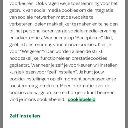
voorkeuren. Ook vragen we je toestemming voor het
gebruik van social media cookies om de integratie
Trendy Candy
van sociale netwerken met de website te
2
.
verbeteren, delen makkelijker te maken en te helpen
99
bij het personaliseren van je sociale media-ervaring
en advertenties. Wanneer je op “Accepteren” klikt,
200 Gram
geef je toestemming voor al onze cookies. Kies je
voor “Weigeren”? Dan worden alleen de strikt
noodzakelijke, functionele en prestatiecookies
Let op: aanbiedingen zijn niet zichtbaar bij de
geplaatst. Wanneer je zelf je voorkeuren wil instellen
producten, maar worden wél automatisch
kun je kiezen voor “zelf instellen”. Je kunt jouw
cookie-instellingen op elk moment aanpassen en je
verwerkt in de winkelmand.
toestemming intrekken. Meer informatie over de
cookies die wij gebruiken en hoe je ze kunt beheren,
vind je in ons cookiebeleid.
cookiebeleid
Zelf instellen