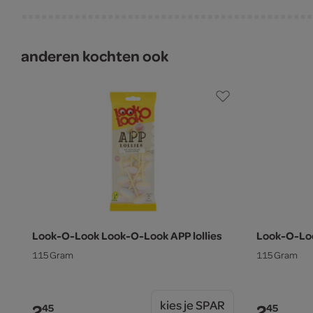
anderen kochten ook
Look-O-Look Look-O-Look APP lollies
Look-O-Loo
115 Gram
115 Gram
kies je SPAR
2.
2.
45
45