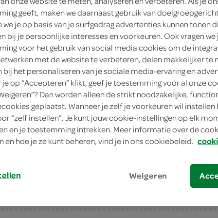
van onze website te meten, analyseren en verbeteren. Als je on
ing geeft, maken we daarnaast gebruik van doelgroepgerich
9
.
99
we je op basis van je surfgedrag advertenties kunnen tonen d
en bij je persoonlijke interesses en voorkeuren. Ook vragen we 
ing voor het gebruik van social media cookies om de integra
1 Stuks
netwerken met de website te verbeteren, delen makkelijker te
n bij het personaliseren van je sociale media-ervaring en adver
in winkelmand
je op “Accepteren” klikt, geef je toestemming voor al onze co
“Weigeren”? Dan worden alleen de strikt noodzakelijke, functio
ecookies geplaatst. Wanneer je zelf je voorkeuren wil instellen 
Let op: aanbiedingen zijn niet zichtba
oor “zelf instellen”. Je kunt jouw cookie-instellingen op elk m
verwerkt in de winkelmand.
n en je toestemming intrekken. Meer informatie over de cooki
n en hoe je ze kunt beheren, vind je in ons cookiebeleid.
cooki
tellen
Weigeren
Acc