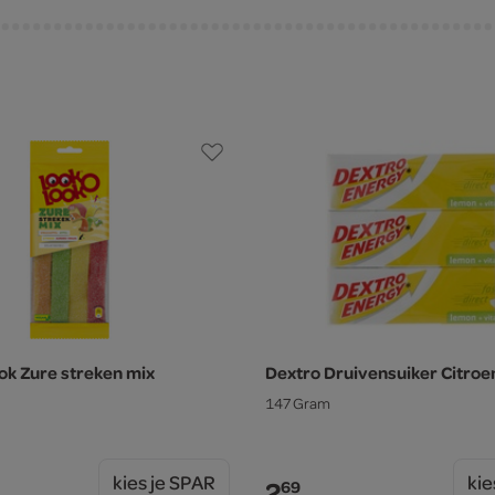
k Zure streken mix
Dextro Druivensuiker Citroe
147 Gram
kies je SPAR
kie
2.
69