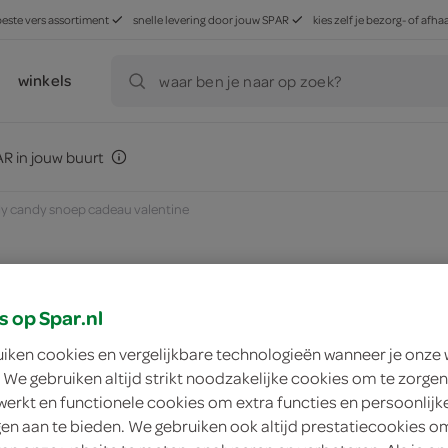
beste vers assortiment
snelle levering door jouw SPAR
kies zelf je bezorg- of af
winkels
waar ben je naar op zoek?
R in jouw buurt
y candy snoep cadeau valentine
zoek winkel
s op Spar.nl
uiken cookies en vergelijkbare technologieën wanneer je onze
 We gebruiken altijd strikt noodzakelijke cookies om te zorgen
Trendy Candy snoe
werkt en functionele cookies om extra functies en persoonlijk
ngen aan te bieden. We gebruiken ook altijd prestatiecookies o
Trendy Candy