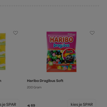
n
Haribo Dragibus Soft
200 Gram
s je SPAR
kies je SPAR
1.
69