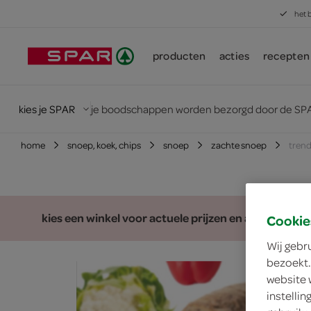
het 
producten
acties
recepten
kies je SPAR
je boodschappen worden bezorgd door de SPA
home
snoep, koek, chips
snoep
zachte snoep
trend
kies een winkel voor actuele prijzen en assortiment
Cookie
Wij gebr
bezoekt.
website 
instelli