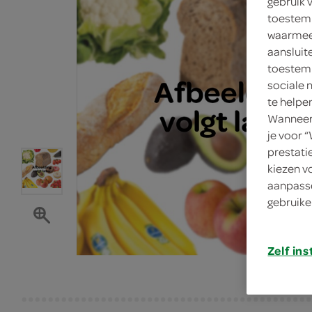
gebruik 
toestemm
waarmee 
aansluit
toestemm
sociale 
te helpe
Wanneer 
je voor 
prestati
kiezen v
aanpasse
gebruike
Zelf ins