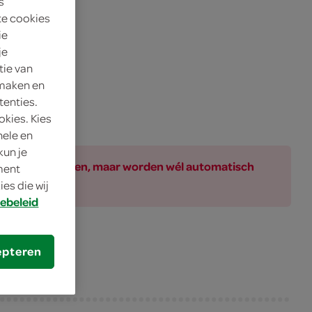
s
te cookies
ie
je
tie van
 maken en
tenties.
okies. Kies
nele en
kun je
ar bij de producten, maar worden wél automatisch
oment
es die wij
ebeleid
epteren