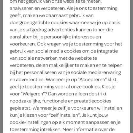
om het gebruik van onze website te meten,
analyseren en verbeteren. Als je ons toestemming
Tropical
geeft, maken we daarnaast gebruik van
doelgroepgerichte cookies waarmee we je op basis
4
.
49
van je surfgedrag advertenties kunnen tonen die
aansluiten bij je persoonlijke interesses en
voorkeuren. Ook vragen we je toestemming voor het
1.5 Liter
gebruik van social media cookies om de integratie
van sociale netwerken met de website te
verbeteren, delen makkelijker te maken en te helpen
Let op: aanbiedingen zijn niet zichtbaar bij de
bij het personaliseren van je sociale media-ervaring
producten, maar worden wél automatisch
en advertenties. Wanneer je op “Accepteren” klikt,
verwerkt in de winkelmand.
geef je toestemming voor al onze cookies. Kies je
voor “Weigeren”? Dan worden alleen de strikt
noodzakelijke, functionele en prestatiecookies
aloë vera naturel
geplaatst. Wanneer je zelf je voorkeuren wil instellen
kun je kiezen voor “zelf instellen”. Je kunt jouw
gezoet met rietsuiker, honing en fruitsap
cookie-instellingen op elk moment aanpassen en je
ijskoud het lekkerst
toestemming intrekken. Meer informatie over de