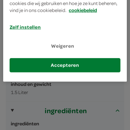
lekker verfrissend
cookies die wij gebruiken en hoe je ze kunt beheren,
vind je in ons cookiebeleid.
cookiebeleid
Zelf instellen
Weigeren
omschrijving
Accepteren
Aloë Vera Drank Naturel
inhoud en gewicht
1.5 Liter
ingrediënten
ingrediënten