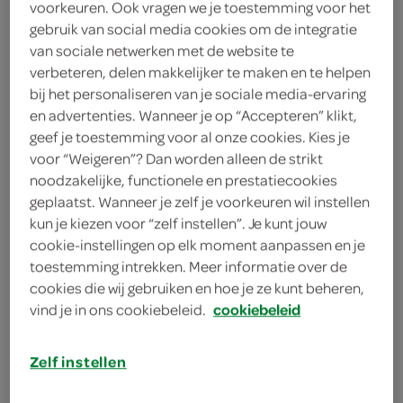
voorkeuren. Ook vragen we je toestemming voor het
2
.
gebruik van social media cookies om de integratie
29
van sociale netwerken met de website te
verbeteren, delen makkelijker te maken en te helpen
150 Gram
bij het personaliseren van je sociale media-ervaring
en advertenties. Wanneer je op “Accepteren” klikt,
geef je toestemming voor al onze cookies. Kies je
Let op: aanbiedingen zijn niet zichtbaar bij de
voor “Weigeren”? Dan worden alleen de strikt
producten, maar worden wél automatisch
noodzakelijke, functionele en prestatiecookies
verwerkt in de winkelmand.
geplaatst. Wanneer je zelf je voorkeuren wil instellen
kun je kiezen voor “zelf instellen”. Je kunt jouw
cookie-instellingen op elk moment aanpassen en je
Al 6 generaties lang bakt de familie Vegter de
toestemming intrekken. Meer informatie over de
cookies die wij gebruiken en hoe je ze kunt beheren,
feestelijke Rolletjes & Knijpertjes
vind je in ons cookiebeleid.
cookiebeleid
krokante platte wafeltjes
heerlijk bij de ijscoupe of ander dessert
Zelf instellen
al jarenlang een begrip