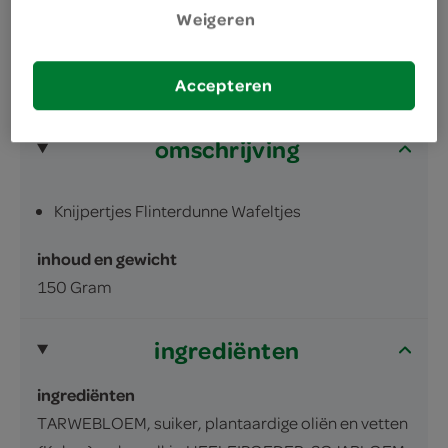
Weigeren
Accepteren
omschrijving
Knijpertjes Flinterdunne Wafeltjes
inhoud en gewicht
150 Gram
ingrediënten
ingrediënten
TARWEBLOEM, suiker, plantaardige oliën en vetten