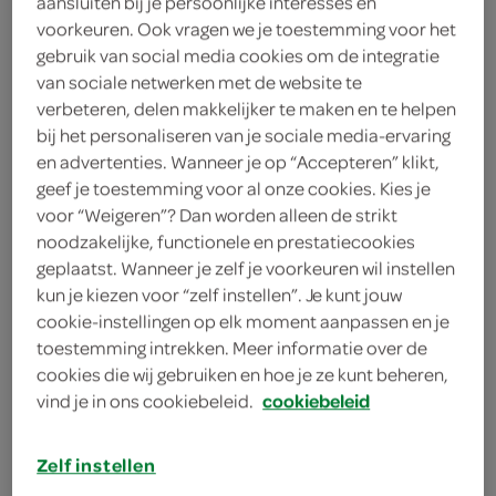
aansluiten bij je persoonlijke interesses en
voorkeuren. Ook vragen we je toestemming voor het
melk
gebruik van social media cookies om de integratie
van sociale netwerken met de website te
Verkade
verbeteren, delen makkelijker te maken en te helpen
bij het personaliseren van je sociale media-ervaring
111 Gram
en advertenties. Wanneer je op “Accepteren” klikt,
geef je toestemming voor al onze cookies. Kies je
voor “Weigeren”? Dan worden alleen de strikt
Let op: aanbiedingen zijn niet zichtbaar bij de
noodzakelijke, functionele en prestatiecookies
producten, maar worden wél automatisch
geplaatst. Wanneer je zelf je voorkeuren wil instellen
verwerkt in de winkelmand.
kun je kiezen voor “zelf instellen”. Je kunt jouw
cookie-instellingen op elk moment aanpassen en je
toestemming intrekken. Meer informatie over de
elke reep heeft een uniek ontwerp, dus Verkade blijft
cookies die wij gebruiken en hoe je ze kunt beheren,
je verrassen!
vind je in ons cookiebeleid.
cookiebeleid
romige, volle chocolade die langzaam smelt in
je mond
Zelf instellen