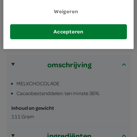
met 35% cacao, heerlijk vol van smaak
zo is chocolade bedoeld
Weigeren
Accepteren
omschrijving
MELKCHOCOLADE
Cacaobestanddelen: ten minste 36%.
inhoud en gewicht
111 Gram
ingrediënten