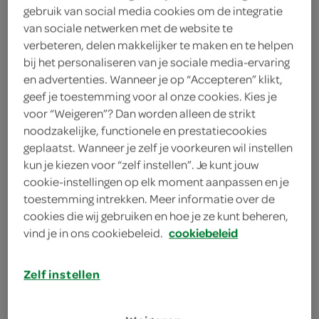
gebruik van social media cookies om de integratie
van sociale netwerken met de website te
Vis Marine
verbeteren, delen makkelijker te maken en te helpen
100 Gram
bij het personaliseren van je sociale media-ervaring
en advertenties. Wanneer je op “Accepteren” klikt,
geef je toestemming voor al onze cookies. Kies je
Let op: aanbiedingen zijn niet zichtbaar bij de
voor “Weigeren”? Dan worden alleen de strikt
producten, maar worden wél automatisch
noodzakelijke, functionele en prestatiecookies
verwerkt in de winkelmand.
geplaatst. Wanneer je zelf je voorkeuren wil instellen
kun je kiezen voor “zelf instellen”. Je kunt jouw
cookie-instellingen op elk moment aanpassen en je
toestemming intrekken. Meer informatie over de
cookies die wij gebruiken en hoe je ze kunt beheren,
vind je in ons cookiebeleid.
cookiebeleid
Zelf instellen
omschrijving