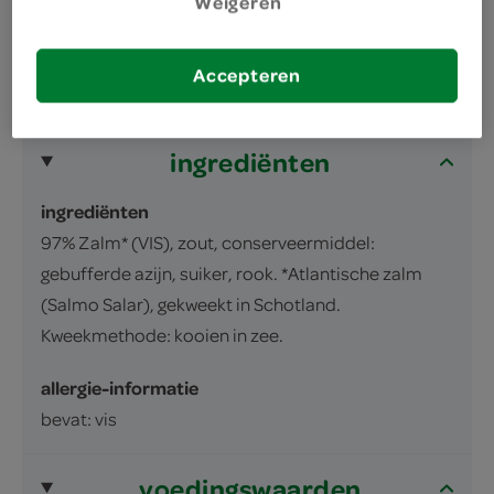
Weigeren
Gerookte zalm, lang gesneden
inhoud en gewicht
Accepteren
100 Gram
ingrediënten
ingrediënten
97% Zalm* (VIS), zout, conserveermiddel:
gebufferde azijn, suiker, rook. *Atlantische zalm
(Salmo Salar), gekweekt in Schotland.
Kweekmethode: kooien in zee.
allergie-informatie
bevat: vis
voedingswaarden