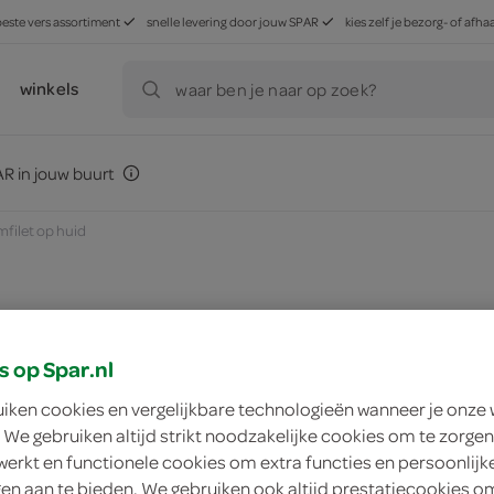
beste vers assortiment
snelle levering door jouw SPAR
kies zelf je bezorg- of af
winkels
waar ben je naar op zoek?
R in jouw buurt
mfilet op huid
zoek winkel
s op Spar.nl
uiken cookies en vergelijkbare technologieën wanneer je onze
Vis Marine zalmfile
 We gebruiken altijd strikt noodzakelijke cookies om te zorgen
werkt en functionele cookies om extra functies en persoonlijk
Vis Marine
ngen aan te bieden. We gebruiken ook altijd prestatiecookies o