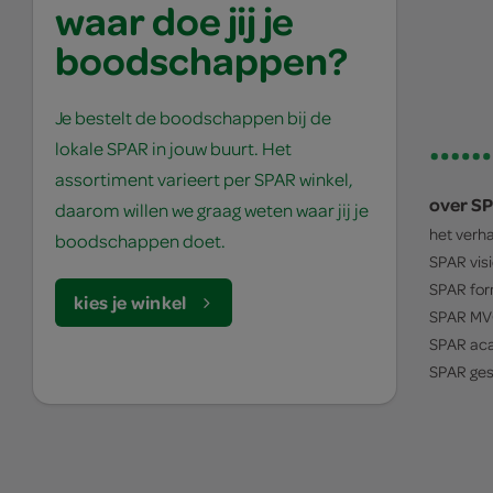
waar doe jij je
boodschappen?
Je bestelt de boodschappen bij de
lokale SPAR in jouw buurt. Het
assortiment varieert per SPAR winkel,
over S
daarom willen we graag weten waar jij je
het verh
boodschappen doet.
SPAR
vis
SPAR
for
kies je winkel
SPAR
MV
SPAR
ac
SPAR
ges