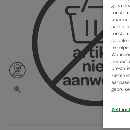
gebruik 
toestemm
waarmee 
aansluit
toestemm
sociale 
te helpe
Wanneer 
je voor 
prestati
kiezen v
aanpasse
gebruike
Zelf ins