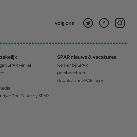
volg ons
zakelijk
SPAR nieuws & vacatures
igen
SPAR
winkel
werken bij
SPAR
oed
persberichten
downloaden
SPAR
logo's
edia
ridge: The Taste by
SPAR