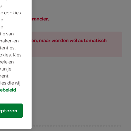
s
te cookies
SPAR of de leverancier.
ie
je
tie van
ar bij de producten, maar worden wél automatisch
 maken en
tenties.
okies. Kies
nele en
kun je
oment
es die wij
ebeleid
epteren