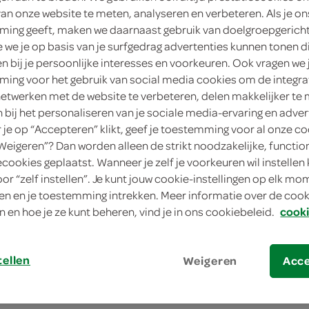
van onze website te meten, analyseren en verbeteren. Als je on
150 Gram
ing geeft, maken we daarnaast gebruik van doelgroepgerich
Dit product is niet meer leverbaar vanuit 
we je op basis van je surfgedrag advertenties kunnen tonen d
en bij je persoonlijke interesses en voorkeuren. Ook vragen we 
ing voor het gebruik van social media cookies om de integra
Let op: aanbiedingen zijn niet zichtba
netwerken met de website te verbeteren, delen makkelijker te
n bij het personaliseren van je sociale media-ervaring en adver
verwerkt in de winkelmand.
je op “Accepteren” klikt, geef je toestemming voor al onze co
“Weigeren”? Dan worden alleen de strikt noodzakelijke, functio
ecookies geplaatst. Wanneer je zelf je voorkeuren wil instellen 
oor “zelf instellen”. Je kunt jouw cookie-instellingen op elk m
n en je toestemming intrekken. Meer informatie over de cooki
n en hoe je ze kunt beheren, vind je in ons cookiebeleid.
cooki
tellen
Weigeren
Acc