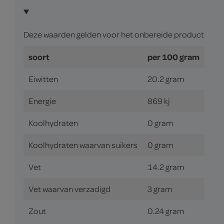
Deze waarden gelden voor het onbereide product
soort
per 100 gram
Eiwitten
20.2 gram
Energie
869 kj
Koolhydraten
0 gram
Koolhydraten waarvan suikers
0 gram
Vet
14.2 gram
Vet waarvan verzadigd
3 gram
Zout
0.24 gram