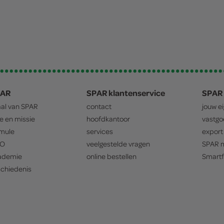
PAR
SPAR klantenservice
SPAR 
aal van
SPAR
contact
jouw e
ie en missie
hoofdkantoor
vastg
mule
services
export
O
veelgestelde vragen
SPAR
m
ademie
online bestellen
Smartf
chiedenis