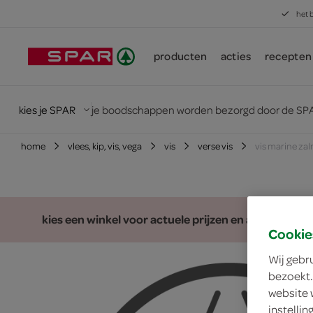
het 
producten
acties
recepten
kies je SPAR
je boodschappen worden bezorgd door de SPA
home
vlees, kip, vis, vega
vis
verse vis
vis marine zal
kies een winkel voor actuele prijzen en assortiment
Cookie
Wij gebr
bezoekt.
website 
instelli