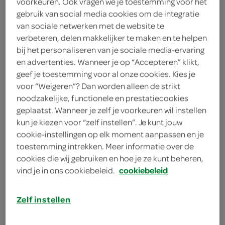
voorkeuren. Ook vragen we je toestemming voor het
gebruik van social media cookies om de integratie
Vos Banket
van sociale netwerken met de website te
verbeteren, delen makkelijker te maken en te helpen
2
.
19
bij het personaliseren van je sociale media-ervaring
en advertenties. Wanneer je op “Accepteren” klikt,
geef je toestemming voor al onze cookies. Kies je
200 Gram
voor “Weigeren”? Dan worden alleen de strikt
noodzakelijke, functionele en prestatiecookies
geplaatst. Wanneer je zelf je voorkeuren wil instellen
Let op: aanbiedingen zijn niet zichtbaar bij de
kun je kiezen voor “zelf instellen”. Je kunt jouw
producten, maar worden wél automatisch
cookie-instellingen op elk moment aanpassen en je
verwerkt in de winkelmand.
toestemming intrekken. Meer informatie over de
cookies die wij gebruiken en hoe je ze kunt beheren,
vind je in ons cookiebeleid.
cookiebeleid
de koek- en banketspecialist
Proef de appel
Zelf instellen
Extra genieten