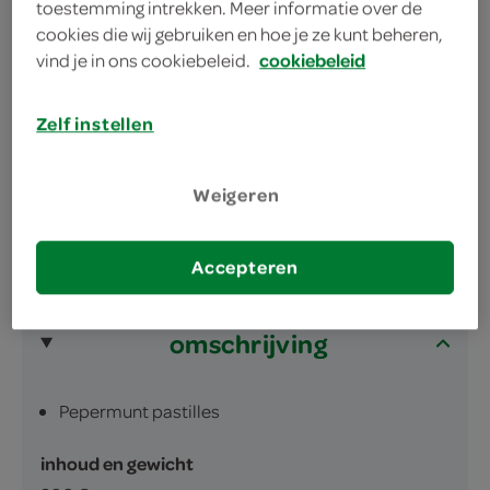
toestemming intrekken. Meer informatie over de
hiermee heb je altijd genoeg verfrissing bij de
cookies die wij gebruiken en hoe je ze kunt beheren,
hand
vind je in ons cookiebeleid.
cookiebeleid
Voor tijdens het koken, in de ochtend na de
koffie of als toetje na een restaurantbezoek
Zelf instellen
Hollandse trots
Weigeren
Accepteren
omschrijving
Pepermunt pastilles
inhoud en gewicht