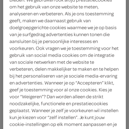
om het gebruik van onze website te meten,
vegan
analyseren en verbeteren. Als je ons toestemming
geeft, maken we daarnaast gebruik van
Wilhelmina
doelgroepgerichte cookies waarmee we je op basis
van je surfgedrag advertenties kunnen tonen die
1
.
69
aansluiten bij je persoonlijke interesses en
voorkeuren. Ook vragen we je toestemming voor het
gebruik van social media cookies om de integratie
200 Gram
van sociale netwerken met de website te
verbeteren, delen makkelijker te maken en te helpen
bij het personaliseren van je sociale media-ervaring
Let op: aanbiedingen zijn niet zichtbaar bij de
en advertenties. Wanneer je op “Accepteren” klikt,
producten, maar worden wél automatisch
geef je toestemming voor al onze cookies. Kies je
verwerkt in de winkelmand.
voor “Weigeren”? Dan worden alleen de strikt
noodzakelijke, functionele en prestatiecookies
geplaatst. Wanneer je zelf je voorkeuren wil instellen
klassieke pepermunt voor een frisse mond na koffie,
kun je kiezen voor “zelf instellen”. Je kunt jouw
lunch of etentje
cookie-instellingen op elk moment aanpassen en je