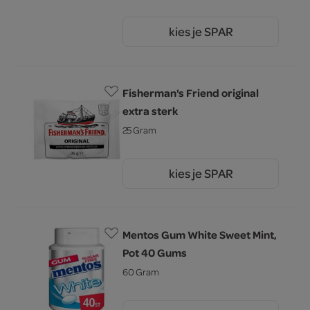
kies je SPAR
1.
50
Fisherman's Friend original
extra sterk
25 Gram
kies je SPAR
1.
50
Mentos Gum White Sweet Mint,
Pot 40 Gums
60 Gram