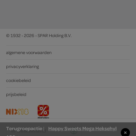
© 1932 - 2026 - SPAR Holding B.V.
algemene voorwaarden
privacyverklaring
cookiebeleid
prijsbeleid
Terugroepactie
Happy Sweets Mega Heksehyl
|
in winkelmand